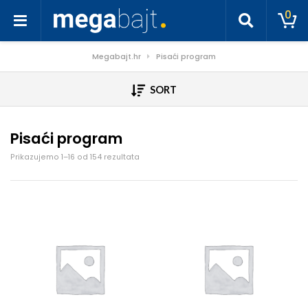
0
Megabajt.hr
Pisaći program
SORT
Pisaći program
Poredano po cijeni: od niske do visoke
Prikazujemo 1–16 od 154 rezultata