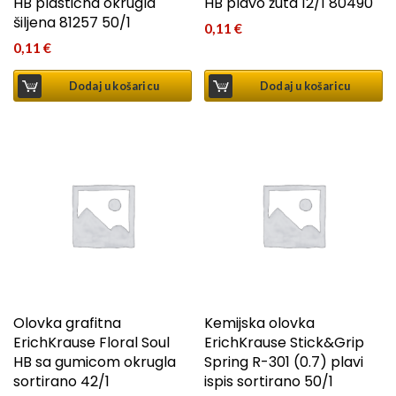
HB plastična okrugla
HB plavo žuta 12/1 80490
šiljena 81257 50/1
0,11
€
0,11
€
Dodaj u košaricu
Dodaj u košaricu
Olovka grafitna
Kemijska olovka
ErichKrause Floral Soul
ErichKrause Stick&Grip
HB sa gumicom okrugla
Spring R-301 (0.7) plavi
sortirano 42/1
ispis sortirano 50/1