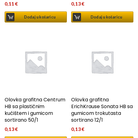
0,11
€
0,13
€
Dodaj u košaricu
Dodaj u košaricu
Olovka grafitna Centrum
Olovka grafitna
HB sa plastičnim
ErichKrause Sonata HB sa
kućištem i gumicom
gumicom trokutasta
sortirano 50/1
sortirano 12/1
0,13
€
0,13
€