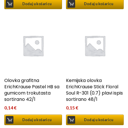
Dodaj u košaricu
Dodaj u košaricu
Olovka grafitna
Kemijska olovka
ErichKrause Pastel HB sa
ErichKrause Stick Floral
gumicom trokutasta
Soul R-301 (0.7) plavi ispis
sortirano 42/1
sortirano 48/1
0,14
€
0,15
€
Dodaj u košaricu
Dodaj u košaricu