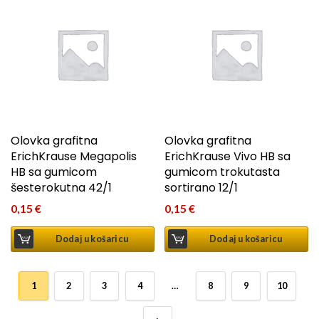
Olovka grafitna
Olovka grafitna
ErichKrause Megapolis
ErichKrause Vivo HB sa
HB sa gumicom
gumicom trokutasta
šesterokutna 42/1
sortirano 12/1
0,15
€
0,15
€
Dodaj u košaricu
Dodaj u košaricu
1
2
3
4
…
8
9
10