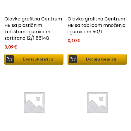
Olovka grafitna Centrum
Olovka grafitna Centrum
HB sa plastičnim
HB sa tablicom množenja
kućištem i gumicom
i gumicom 50/1
sortirano 12/1 86148
0,10
€
0,09
€
Dodaj u košaricu
Dodaj u košaricu