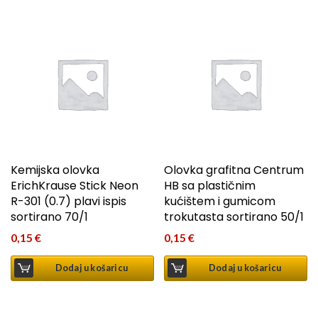
Kemijska olovka
Olovka grafitna Centrum
ErichKrause Stick Neon
HB sa plastičnim
R-301 (0.7) plavi ispis
kućištem i gumicom
sortirano 70/1
trokutasta sortirano 50/1
0,15
€
0,15
€
Dodaj u košaricu
Dodaj u košaricu