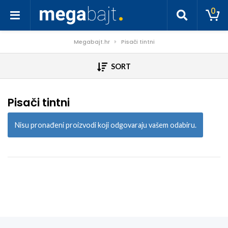
0
Megabajt.hr
Pisači tintni
SORT
Pisači tintni
Nisu pronađeni proizvodi koji odgovaraju vašem odabiru.