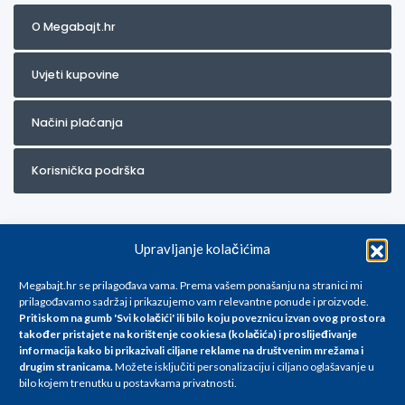
O Megabajt.hr
Uvjeti kupovine
Načini plaćanja
Korisnička podrška
Upravljanje kolačićima
Megabajt.hr se prilagođava vama. Prema vašem ponašanju na stranici mi
prilagođavamo sadržaj i prikazujemo vam relevantne ponude i proizvode.
Pritiskom na gumb 'Svi kolačići' ili bilo koju poveznicu izvan ovog prostora
Za artikle kojih trenutno nema u ponudi obratite nam se na
također pristajete na korištenje cookiesa (kolačića) i proslijeđivanje
info@megabajt.hr. Sve cijene su informativnog karaktera i podložne su
informacija kako bi prikazivali ciljane reklame na
društvenim mrežama i
promjenama, a
drugim stranicama
.
Možete isključiti personalizaciju i ciljano oglašavanje u
iskazane su za avansno plaćanje(gotovina) u Eurima i uključuju PDV. Sve
bilo kojem trenutku u postavkama privatnosti.
cijene su iskazane isključivo za kupovinu putem webshop-a i mogu