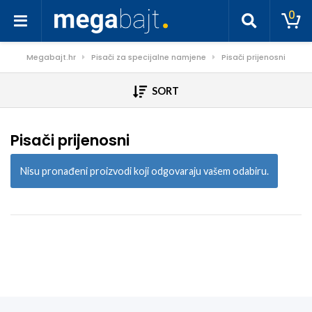
0
Megabajt.hr
Pisači za specijalne namjene
Pisači prijenosni
SORT
Pisači prijenosni
Nisu pronađeni proizvodi koji odgovaraju vašem odabiru.