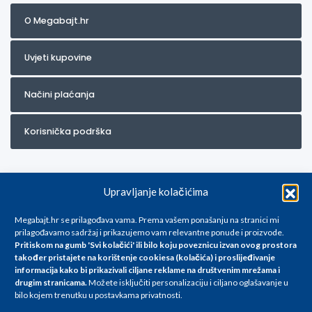
O Megabajt.hr
Uvjeti kupovine
Načini plaćanja
Korisnička podrška
Upravljanje kolačićima
Megabajt.hr se prilagođava vama. Prema vašem ponašanju na stranici mi
prilagođavamo sadržaj i prikazujemo vam relevantne ponude i proizvode.
Pritiskom na gumb 'Svi kolačići' ili bilo koju poveznicu izvan ovog prostora
Za artikle kojih trenutno nema u ponudi obratite nam se na
također pristajete na korištenje cookiesa (kolačića) i proslijeđivanje
info@megabajt.hr. Sve cijene su informativnog karaktera i podložne su
informacija kako bi prikazivali ciljane reklame na
društvenim mrežama i
promjenama, a
drugim stranicama
.
Možete isključiti personalizaciju i ciljano oglašavanje u
iskazane su za avansno plaćanje(gotovina) u Eurima i uključuju PDV. Sve
bilo kojem trenutku u postavkama privatnosti.
cijene su iskazane isključivo za kupovinu putem webshop-a i mogu