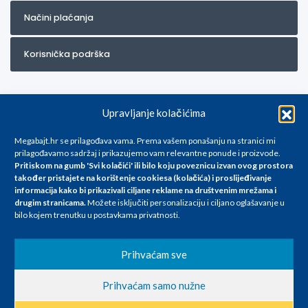
Načini plaćanja
Korisnička podrška
Upravljanje kolačićima
Megabajt.hr se prilagođava vama. Prema vašem ponašanju na stranici mi
prilagođavamo sadržaj i prikazujemo vam relevantne ponude i proizvode.
Pritiskom na gumb 'Svi kolačići' ili bilo koju poveznicu izvan ovog prostora
Za artikle kojih trenutno nema u ponudi obratite nam se na
također pristajete na korištenje cookiesa (kolačića) i proslijeđivanje
info@megabajt.hr. Sve cijene su informativnog karaktera i podložne su
informacija kako bi prikazivali ciljane reklame na
društvenim mrežama i
promjenama, a
drugim stranicama
.
Možete isključiti personalizaciju i ciljano oglašavanje u
iskazane su za avansno plaćanje(gotovina) u Eurima i uključuju PDV. Sve
bilo kojem trenutku u postavkama privatnosti.
cijene su iskazane isključivo za kupovinu putem webshop-a i mogu
se razlikovati od cijena u našim poslovnicama. Trudimo se dati što bolji
i točniji opis i sliku. Unatoč tome, ne možemo garantirati da su svi
Prihvaćam sve
navedeni podaci
i slike u potpunosti točni. Ne odgovaramo za eventualne pogreške
Prihvaćam samo nužne
nastale u opisu proizvoda, greške prilikom štampanja te promjene
cijena.