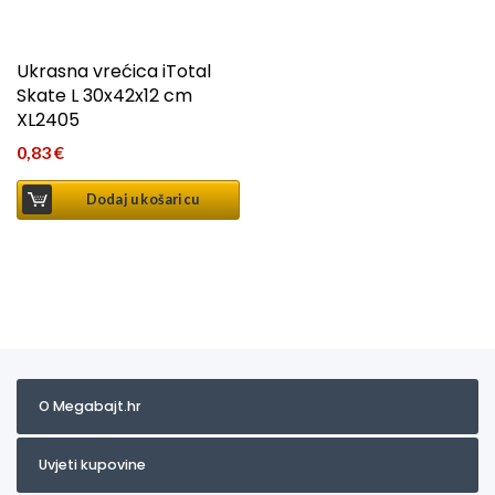
Ukrasna vrećica iTotal
Skate L 30x42x12 cm
XL2405
0,83
€
Dodaj u košaricu
O Megabajt.hr
Uvjeti kupovine