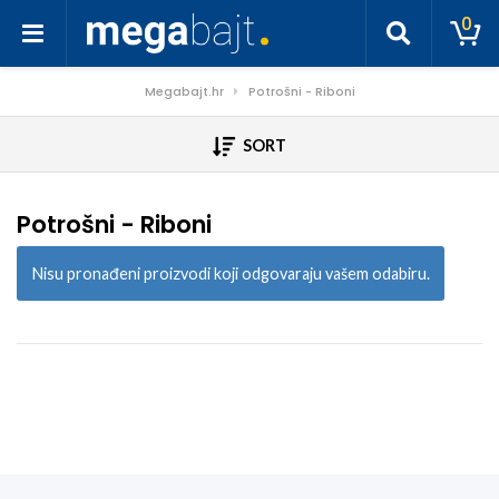
0
Megabajt.hr
Potrošni - Riboni
SORT
Potrošni - Riboni
Nisu pronađeni proizvodi koji odgovaraju vašem odabiru.