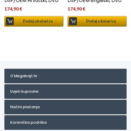
DSP/OEM Hrvatski, DVD
DSP/OEM engleski, DVD
174,90
€
174,90
€
Dodaj u košaricu
Dodaj u košaricu
O Megabajt.hr
Uvjeti kupovine
Načini plaćanja
Korisnička podrška