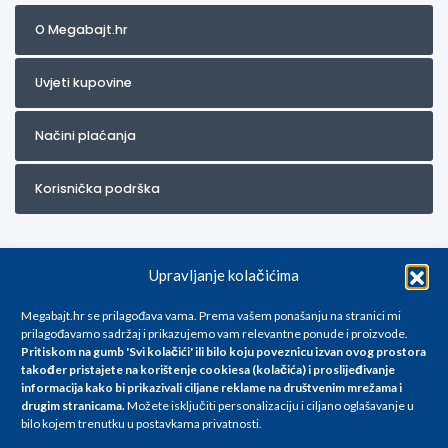
O Megabajt.hr
Uvjeti kupovine
Načini plaćanja
Korisnička podrška
Upravljanje kolačićima
Megabajt.hr se prilagođava vama. Prema vašem ponašanju na stranici mi
prilagođavamo sadržaj i prikazujemo vam relevantne ponude i proizvode.
Pritiskom na gumb 'Svi kolačići' ili bilo koju poveznicu izvan ovog prostora
Za artikle kojih trenutno nema u ponudi obratite nam se na
također pristajete na korištenje cookiesa (kolačića) i proslijeđivanje
info@megabajt.hr. Sve cijene su informativnog karaktera i podložne su
informacija kako bi prikazivali ciljane reklame na
društvenim mrežama i
promjenama, a
drugim stranicama
.
Možete isključiti personalizaciju i ciljano oglašavanje u
iskazane su za avansno plaćanje(gotovina) u Eurima i uključuju PDV. Sve
bilo kojem trenutku u postavkama privatnosti.
cijene su iskazane isključivo za kupovinu putem webshop-a i mogu