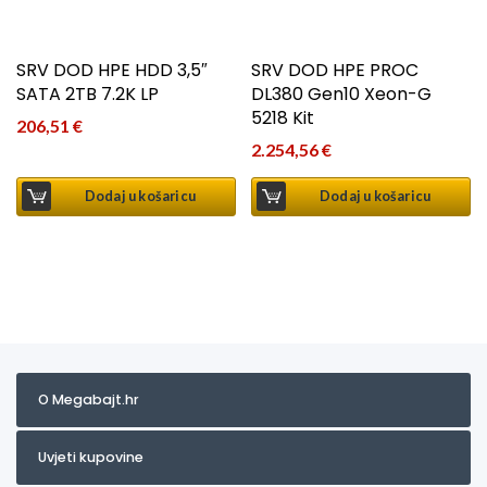
SRV DOD HPE HDD 3,5″
SRV DOD HPE PROC
SATA 2TB 7.2K LP
DL380 Gen10 Xeon-G
5218 Kit
206,51
€
2.254,56
€
Dodaj u košaricu
Dodaj u košaricu
O Megabajt.hr
Uvjeti kupovine