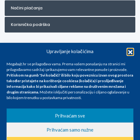
Načini plaćanja
Korisnička podrška
Upravljanje kolačićima
Megabajt.hr se prilagođava vama. Prema vašem ponašanju na stranici mi
prilagođavamo sadržaj i prikazujemo vam relevantne ponude i proizvode.
Pritiskom na gumb 'Svi kolačići' ili bilo koju poveznicu izvan ovog prostora
Za artikle kojih trenutno nema u ponudi obratite nam se na
također pristajete na korištenje cookiesa (kolačića) i proslijeđivanje
info@megabajt.hr. Sve cijene su informativnog karaktera i podložne su
informacija kako bi prikazivali ciljane reklame na
društvenim mrežama i
promjenama, a
drugim stranicama
.
Možete isključiti personalizaciju i ciljano oglašavanje u
iskazane su za avansno plaćanje(gotovina) u Eurima i uključuju PDV. Sve
bilo kojem trenutku u postavkama privatnosti.
cijene su iskazane isključivo za kupovinu putem webshop-a i mogu
se razlikovati od cijena u našim poslovnicama. Trudimo se dati što bolji
i točniji opis i sliku. Unatoč tome, ne možemo garantirati da su svi
Prihvaćam sve
navedeni podaci
i slike u potpunosti točni. Ne odgovaramo za eventualne pogreške
Prihvaćam samo nužne
nastale u opisu proizvoda, greške prilikom štampanja te promjene
cijena.