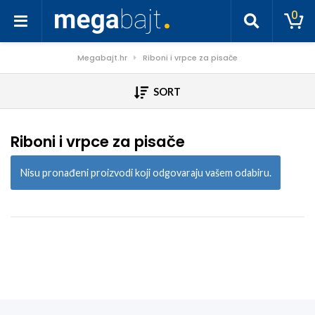
0
Megabajt.hr
Riboni i vrpce za pisače
SORT
Riboni i vrpce za pisače
Nisu pronađeni proizvodi koji odgovaraju vašem odabiru.