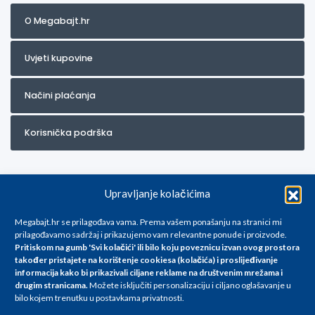
O Megabajt.hr
Uvjeti kupovine
Načini plaćanja
Korisnička podrška
Upravljanje kolačićima
Megabajt.hr se prilagođava vama. Prema vašem ponašanju na stranici mi
prilagođavamo sadržaj i prikazujemo vam relevantne ponude i proizvode.
Pritiskom na gumb 'Svi kolačići' ili bilo koju poveznicu izvan ovog prostora
Za artikle kojih trenutno nema u ponudi obratite nam se na
također pristajete na korištenje cookiesa (kolačića) i proslijeđivanje
info@megabajt.hr. Sve cijene su informativnog karaktera i podložne su
informacija kako bi prikazivali ciljane reklame na
društvenim mrežama i
promjenama, a
drugim stranicama
.
Možete isključiti personalizaciju i ciljano oglašavanje u
iskazane su za avansno plaćanje(gotovina) u Eurima i uključuju PDV. Sve
bilo kojem trenutku u postavkama privatnosti.
cijene su iskazane isključivo za kupovinu putem webshop-a i mogu