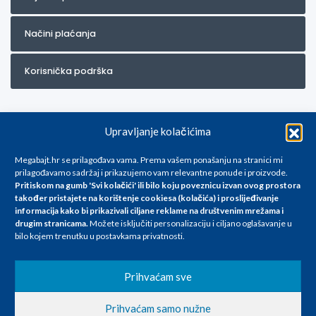
Načini plaćanja
Korisnička podrška
Upravljanje kolačićima
Megabajt.hr se prilagođava vama. Prema vašem ponašanju na stranici mi
prilagođavamo sadržaj i prikazujemo vam relevantne ponude i proizvode.
Pritiskom na gumb 'Svi kolačići' ili bilo koju poveznicu izvan ovog prostora
Za artikle kojih trenutno nema u ponudi obratite nam se na
također pristajete na korištenje cookiesa (kolačića) i proslijeđivanje
info@megabajt.hr. Sve cijene su informativnog karaktera i podložne su
informacija kako bi prikazivali ciljane reklame na
društvenim mrežama i
promjenama, a
drugim stranicama
.
Možete isključiti personalizaciju i ciljano oglašavanje u
iskazane su za avansno plaćanje(gotovina) u Eurima i uključuju PDV. Sve
bilo kojem trenutku u postavkama privatnosti.
cijene su iskazane isključivo za kupovinu putem webshop-a i mogu
se razlikovati od cijena u našim poslovnicama. Trudimo se dati što bolji
i točniji opis i sliku. Unatoč tome, ne možemo garantirati da su svi
Prihvaćam sve
navedeni podaci
i slike u potpunosti točni. Ne odgovaramo za eventualne pogreške
Prihvaćam samo nužne
nastale u opisu proizvoda, greške prilikom štampanja te promjene