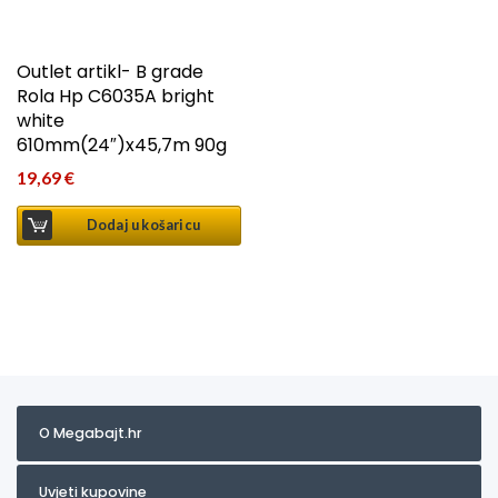
Outlet artikl- B grade
Rola Hp C6035A bright
white
610mm(24″)x45,7m 90g
19,69
€
Dodaj u košaricu
O Megabajt.hr
Uvjeti kupovine