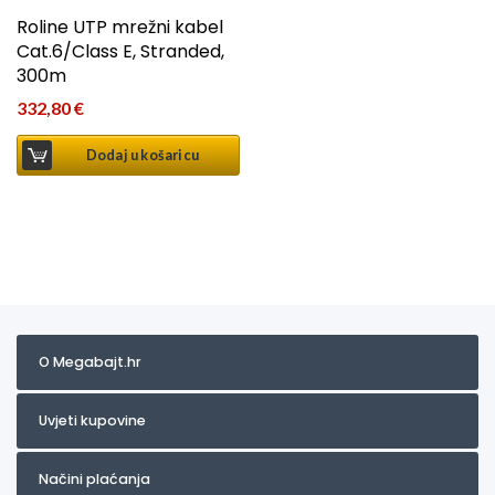
Roline UTP mrežni kabel
Cat.6/Class E, Stranded,
300m
332,80
€
Dodaj u košaricu
O Megabajt.hr
Uvjeti kupovine
Načini plaćanja