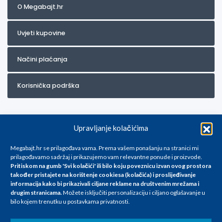
O Megabajt.hr
Uvjeti kupovine
Načini plaćanja
Korisnička podrška
Upravljanje kolačićima
Megabajt.hr se prilagođava vama. Prema vašem ponašanju na stranici mi
prilagođavamo sadržaj i prikazujemo vam relevantne ponude i proizvode.
Pritiskom na gumb 'Svi kolačići' ili bilo koju poveznicu izvan ovog prostora
Za artikle kojih trenutno nema u ponudi obratite nam se na
također pristajete na korištenje cookiesa (kolačića) i proslijeđivanje
info@megabajt.hr. Sve cijene su informativnog karaktera i podložne su
informacija kako bi prikazivali ciljane reklame na
društvenim mrežama i
promjenama, a
drugim stranicama
.
Možete isključiti personalizaciju i ciljano oglašavanje u
iskazane su za avansno plaćanje(gotovina) u Eurima i uključuju PDV. Sve
bilo kojem trenutku u postavkama privatnosti.
cijene su iskazane isključivo za kupovinu putem webshop-a i mogu
se razlikovati od cijena u našim poslovnicama. Trudimo se dati što bolji