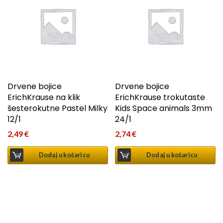
Drvene bojice
Drvene bojice
ErichKrause na klik
ErichKrause trokutaste
šesterokutne Pastel Milky
Kids Space animals 3mm
12/1
24/1
2,49
€
2,74
€
Dodaj u košaricu
Dodaj u košaricu