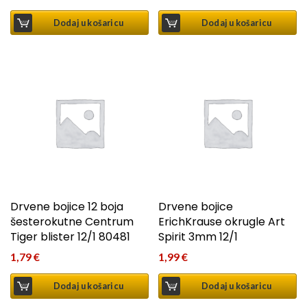
Dodaj u košaricu
Dodaj u košaricu
Drvene bojice 12 boja
Drvene bojice
šesterokutne Centrum
ErichKrause okrugle Art
Tiger blister 12/1 80481
Spirit 3mm 12/1
1,79
€
1,99
€
Dodaj u košaricu
Dodaj u košaricu