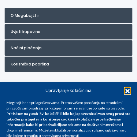
O Megabajt.hr
Uvjeti kupovine
Načini plaćanja
Korisnička podrška
Upravljanje kolačićima
Megabajt.hr se prilagođava vama. Prema vašem ponašanju na stranici mi
prilagođavamo sadržaj i prikazujemo vam relevantne ponude i proizvode.
Pritiskom na gumb 'Svi kolačići' ili bilo koju poveznicu izvan ovog prostora
Za artikle kojih trenutno nema u ponudi obratite nam se na
također pristajete na korištenje cookiesa (kolačića) i proslijeđivanje
info@megabajt.hr. Sve cijene su informativnog karaktera i podložne su
informacija kako bi prikazivali ciljane reklame na
društvenim mrežama i
promjenama, a
drugim stranicama
.
Možete isključiti personalizaciju i ciljano oglašavanje u
iskazane su za avansno plaćanje(gotovina) u Eurima i uključuju PDV. Sve
bilo kojem trenutku u postavkama privatnosti.