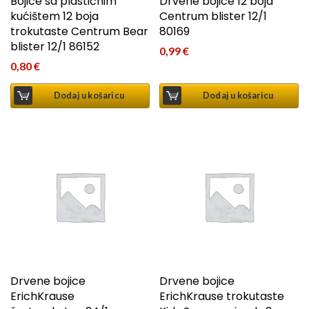
Bojice sa plastičnim
Drvene bojice 12 boja
kućištem 12 boja
Centrum blister 12/1
trokutaste Centrum Bear
80169
blister 12/1 86152
0,99
€
0,80
€
Dodaj u košaricu
Dodaj u košaricu
Drvene bojice
Drvene bojice
ErichKrause
ErichKrause trokutaste