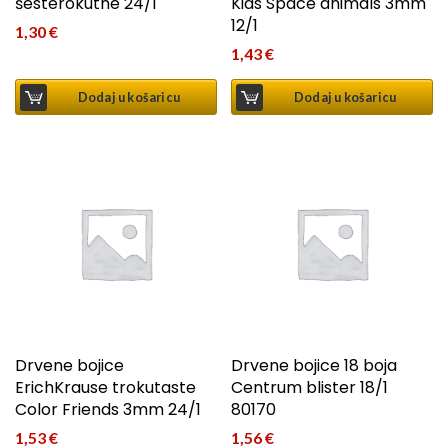
šesterokutne 24/1
Kids Space animals 3mm
12/1
1,30
€
1,43
€
Dodaj u košaricu
Dodaj u košaricu
Drvene bojice
Drvene bojice 18 boja
ErichKrause trokutaste
Centrum blister 18/1
Color Friends 3mm 24/1
80170
1,53
€
1,56
€