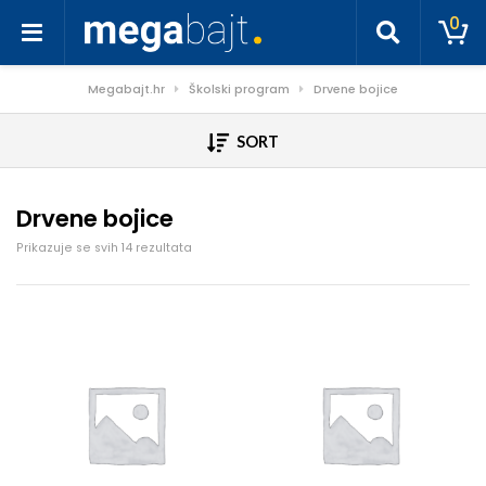
0
Megabajt.hr
Školski program
Drvene bojice
SORT
Drvene bojice
Poredano po cijeni: od niske do visoke
Prikazuje se svih 14 rezultata