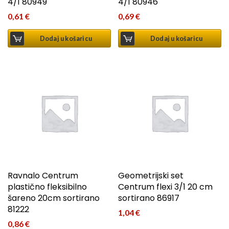
4/1 80949
4/1 80946
0,61
€
0,69
€
Dodaj u košaricu
Dodaj u košaricu
Ravnalo Centrum
Geometrijski set
plastično fleksibilno
Centrum flexi 3/1 20 cm
šareno 20cm sortirano
sortirano 86917
81222
1,04
€
0,86
€