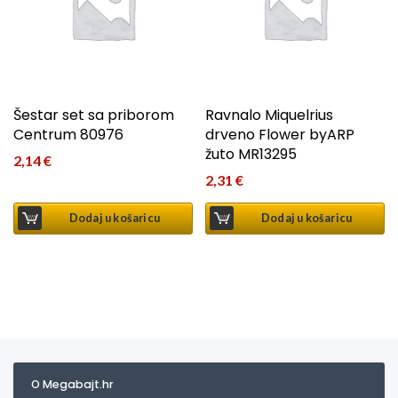
Šestar set sa priborom
Ravnalo Miquelrius
Centrum 80976
drveno Flower byARP
žuto MR13295
2,14
€
2,31
€
Dodaj u košaricu
Dodaj u košaricu
O Megabajt.hr