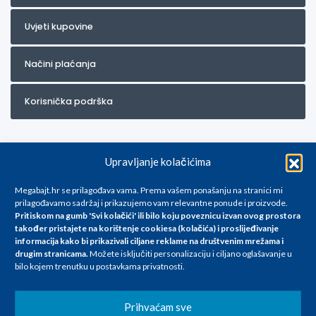
Uvjeti kupovine
Načini plaćanja
Korisnička podrška
Upravljanje kolačićima
Megabajt.hr se prilagođava vama. Prema vašem ponašanju na stranici mi
prilagođavamo sadržaj i prikazujemo vam relevantne ponude i proizvode.
Pritiskom na gumb 'Svi kolačići' ili bilo koju poveznicu izvan ovog prostora
Za artikle kojih trenutno nema u ponudi obratite nam se na
također pristajete na korištenje cookiesa (kolačića) i proslijeđivanje
info@megabajt.hr. Sve cijene su informativnog karaktera i podložne su
informacija kako bi prikazivali ciljane reklame na
društvenim mrežama i
promjenama, a
drugim stranicama
.
Možete isključiti personalizaciju i ciljano oglašavanje u
iskazane su za avansno plaćanje(gotovina) u Eurima i uključuju PDV. Sve
bilo kojem trenutku u postavkama privatnosti.
cijene su iskazane isključivo za kupovinu putem webshop-a i mogu
se razlikovati od cijena u našim poslovnicama. Trudimo se dati što bolji
i točniji opis i sliku. Unatoč tome, ne možemo garantirati da su svi
Prihvaćam sve
navedeni podaci