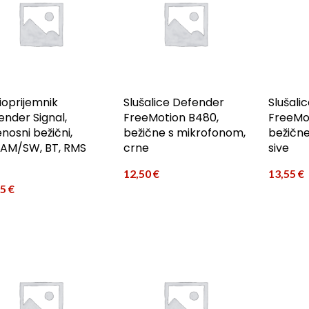
ioprijemnik
Slušalice Defender
Slušali
ender Signal,
FreeMotion B480,
FreeMo
enosni bežični,
bežične s mikrofonom,
bežične
AM/SW, BT, RMS
crne
sive
12,50
€
13,55
€
45
€