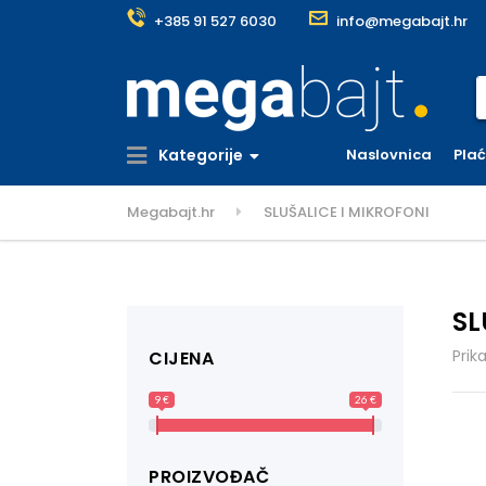
+385 91 527 6030
info@megabajt.hr
S
Kategorije
Naslovnica
Pla
Megabajt.hr
SLUŠALICE I MIKROFONI
SL
Prik
CIJENA
9 €
26 €
PROIZVOĐAČ