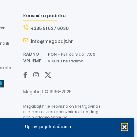
Korisnička podrška
ti:
+385 91 527 6030
info@megabajt.hr
o ili
RADNO
PON - PET od 9 do 17:00
VRIJEME
VIKEND ne radimo
paketa
Megabajt © 1996-2025
Megabajt.hr je neovisna on line trgovina i
nije je autorizirao, sponzorirao ili na drugi
način odobrio Apple Inc.
Upravljanje kolačićima