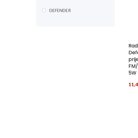
DEFENDER
Rad
Def
prij
FM/
5W
11,