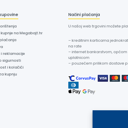
 kupovine
Načini plaćanja
korištenja
U našoj web trgovini možete plati
a kupnje na Megabajt.hr
 plaćanja
– kreditnim karticama jednokratn
na rate
va
– internet bankarstvom, općom
 i reklamacije
uplatnicom
o sigurnosti
– pouzećem prilikom dostave 
ost i kolačići
za kupnju