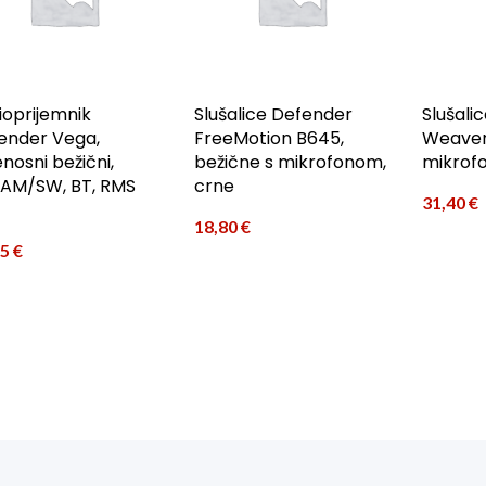
ioprijemnik
Slušalice Defender
Slušali
ender Vega,
FreeMotion B645,
Weaver 
enosni bežični,
bežične s mikrofonom,
mikrofo
AM/SW, BT, RMS
crne
31,40
€
18,80
€
75
€