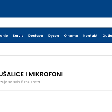
earch for:
ćanje
Servis
Dostava
Dyson
O nama
Kontakt
Outle
UŠALICE I MIKROFONI
Poredano po cijeni: od niske do visoke
azuje se svih 8 rezultata