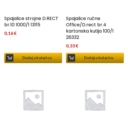
Spajalice strojne D.RECT
Spajalice ručne
br.10 1000/1 13115
Office/D.rect br.4
kartonska kutija 100/1
0,16
€
26332
0,33
€
Dodaj u košaricu
Dodaj u košaricu