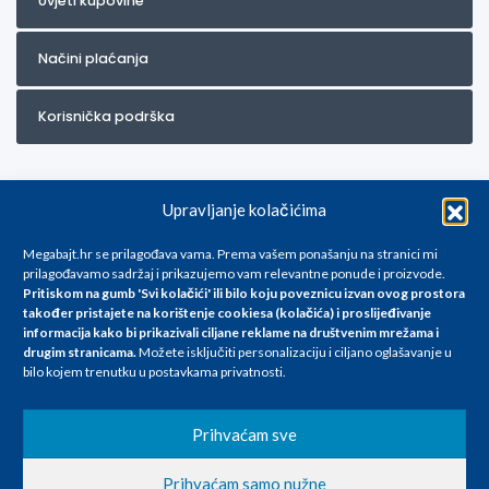
Uvjeti kupovine
Načini plaćanja
Korisnička podrška
Upravljanje kolačićima
Megabajt.hr se prilagođava vama. Prema vašem ponašanju na stranici mi
prilagođavamo sadržaj i prikazujemo vam relevantne ponude i proizvode.
Pritiskom na gumb 'Svi kolačići' ili bilo koju poveznicu izvan ovog prostora
Za artikle kojih trenutno nema u ponudi obratite nam se na
također pristajete na korištenje cookiesa (kolačića) i proslijeđivanje
info@megabajt.hr. Sve cijene su informativnog karaktera i podložne su
informacija kako bi prikazivali ciljane reklame na
društvenim mrežama i
promjenama, a
drugim stranicama
.
Možete isključiti personalizaciju i ciljano oglašavanje u
iskazane su za avansno plaćanje(gotovina) u Eurima i uključuju PDV. Sve
bilo kojem trenutku u postavkama privatnosti.
cijene su iskazane isključivo za kupovinu putem webshop-a i mogu
se razlikovati od cijena u našim poslovnicama. Trudimo se dati što bolji
i točniji opis i sliku. Unatoč tome, ne možemo garantirati da su svi
Prihvaćam sve
navedeni podaci
i slike u potpunosti točni. Ne odgovaramo za eventualne pogreške
Prihvaćam samo nužne