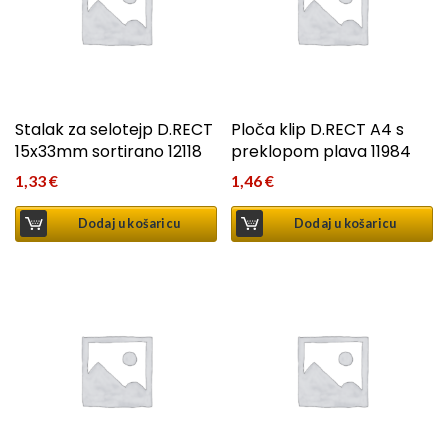
Stalak za selotejp D.RECT
Ploča klip D.RECT A4 s
15x33mm sortirano 12118
preklopom plava 11984
1,33
€
1,46
€
Dodaj u košaricu
Dodaj u košaricu