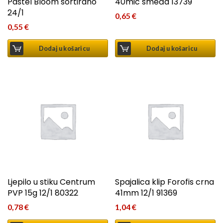
Pastel Bloom sortirano
40mic smeđa 13739
24/1
0,65
€
0,55
€
Dodaj u košaricu
Dodaj u košaricu
Ljepilo u stiku Centrum
Spajalica klip Forofis crna
PVP 15g 12/1 80322
41mm 12/1 91369
0,78
€
1,04
€