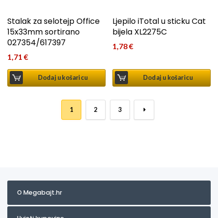
Stalak za selotejp Office
Ljepilo iTotal u sticku Cat
15x33mm sortirano
bijela XL2275C
027354/617397
1,78
€
1,71
€
Dodaj u košaricu
Dodaj u košaricu
1
2
3
→
O Megabajt.hr