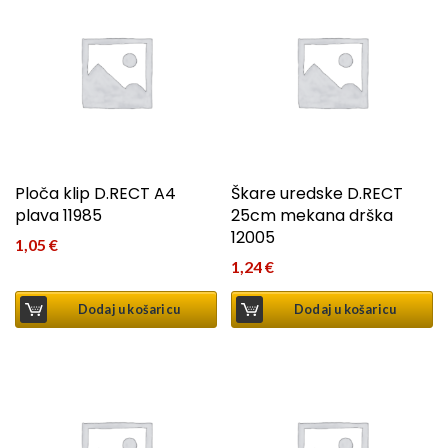
Ploča klip D.RECT A4
Škare uredske D.RECT
plava 11985
25cm mekana drška
12005
1,05
€
1,24
€
Dodaj u košaricu
Dodaj u košaricu