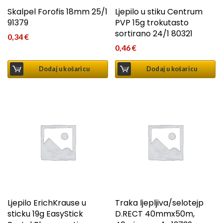
Skalpel Forofis 18mm 25/1
Ljepilo u stiku Centrum
91379
PVP 15g trokutasto
sortirano 24/1 80321
0,34
€
0,46
€
Dodaj u košaricu
Dodaj u košaricu
Ljepilo ErichKrause u
Traka ljepljiva/selotejp
sticku 19g EasyStick
D.RECT 40mmx50m,