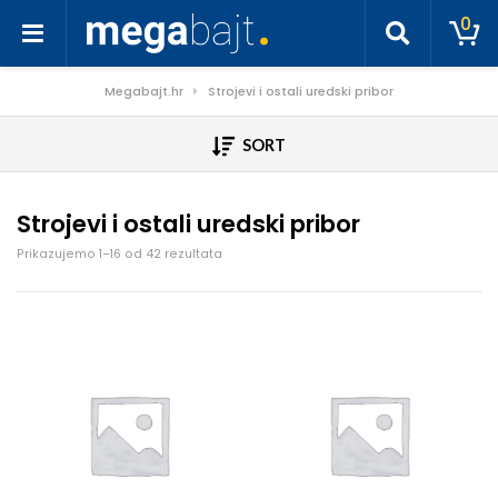
0
Megabajt.hr
Strojevi i ostali uredski pribor
SORT
Strojevi i ostali uredski pribor
Poredano po cijeni: od niske do visoke
Prikazujemo 1–16 od 42 rezultata