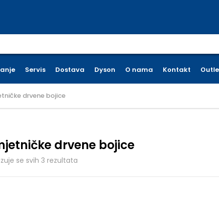
earch for:
ćanje
Servis
Dostava
Dyson
O nama
Kontakt
Outle
tničke drvene bojice
jetničke drvene bojice
Poredano po cijeni: od niske do visoke
azuje se svih 3 rezultata