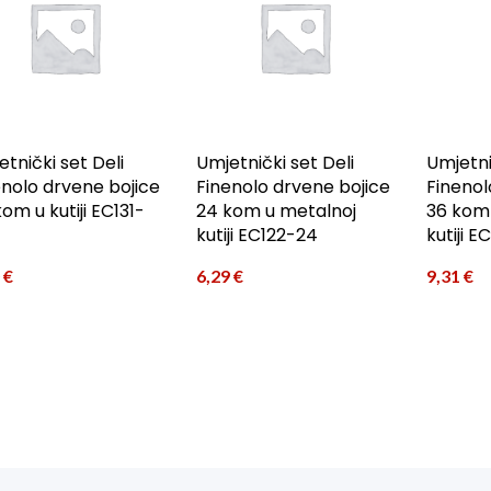
tnički set Deli
Umjetnički set Deli
Umjetni
enolo drvene bojice
Finenolo drvene bojice
Finenol
om u kutiji EC131-
24 kom u metalnoj
36 kom
kutiji EC122-24
kutiji E
0
€
6,29
€
9,31
€