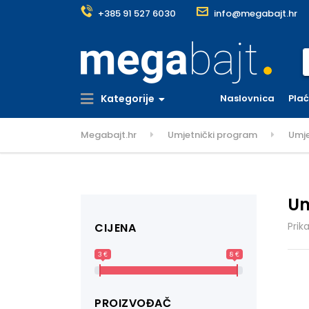
+385 91 527 6030
info@megabajt.hr
S
Kategorije
Naslovnica
Pla
Megabajt.hr
Umjetnički program
Umje
Um
Prik
CIJENA
3 €
8 €
PROIZVOĐAČ