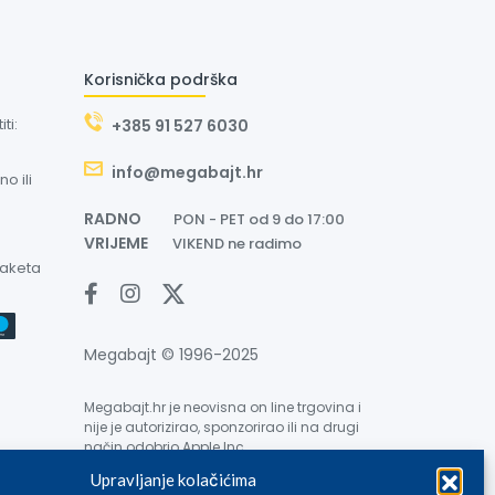
Korisnička podrška
ti:
+385 91 527 6030
info@megabajt.hr
o ili
RADNO
PON - PET od 9 do 17:00
VRIJEME
VIKEND ne radimo
paketa
Megabajt © 1996-2025
Megabajt.hr je neovisna on line trgovina i
nije je autorizirao, sponzorirao ili na drugi
način odobrio Apple Inc.
Upravljanje kolačićima