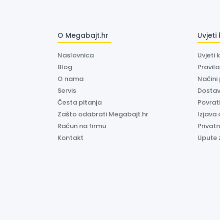
O Megabajt.hr
Uvjeti
Naslovnica
Uvjeti 
Blog
Pravil
O nama
Načini
Servis
Dosta
Česta pitanja
Povrati
Zašto odabrati Megabajt.hr
Izjava 
Račun na firmu
Privatn
Kontakt
Upute 