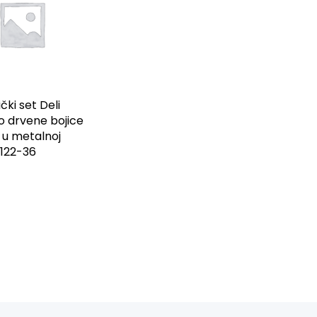
čki set Deli
o drvene bojice
 u metalnoj
C122-36