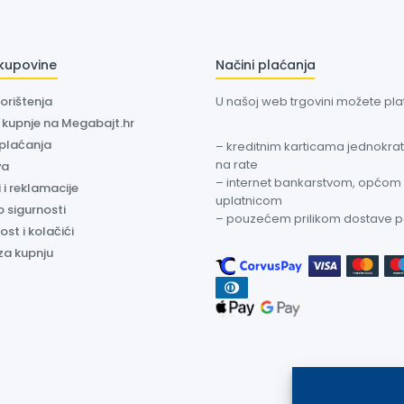
 kupovine
Načini plaćanja
korištenja
U našoj web trgovini možete plati
a kupnje na Megabajt.hr
 plaćanja
– kreditnim karticama jednokratn
na rate
va
– internet bankarstvom, općom
 i reklamacije
uplatnicom
o sigurnosti
– pouzećem prilikom dostave 
ost i kolačići
za kupnju