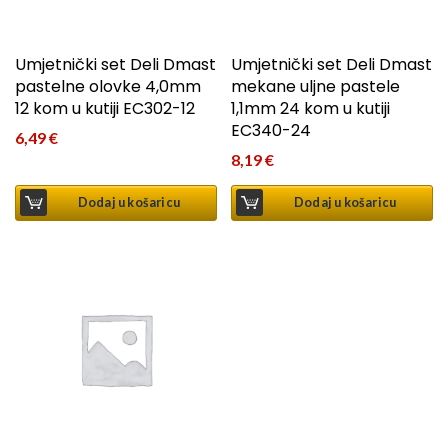
Umjetnički set Deli Dmast
Umjetnički set Deli Dmast
pastelne olovke 4,0mm
mekane uljne pastele
12 kom u kutiji EC302-12
1,1mm 24 kom u kutiji
EC340-24
6,49
€
8,19
€
Dodaj u košaricu
Dodaj u košaricu