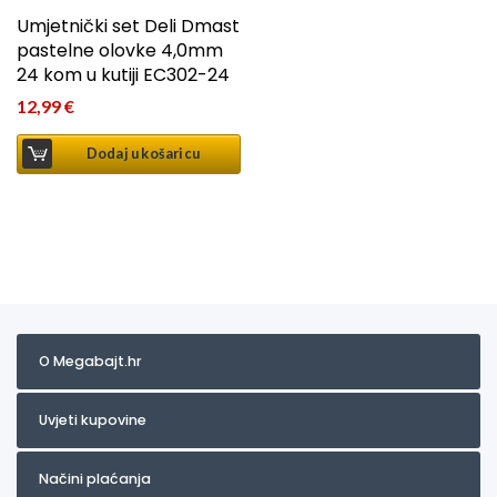
Umjetnički set Deli Dmast
pastelne olovke 4,0mm
24 kom u kutiji EC302-24
12,99
€
Dodaj u košaricu
O Megabajt.hr
Uvjeti kupovine
Načini plaćanja