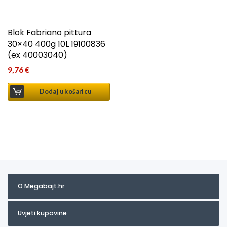
Blok Fabriano pittura
30×40 400g 10L 19100836
(ex 40003040)
9,76
€
Dodaj u košaricu
O Megabajt.hr
Uvjeti kupovine