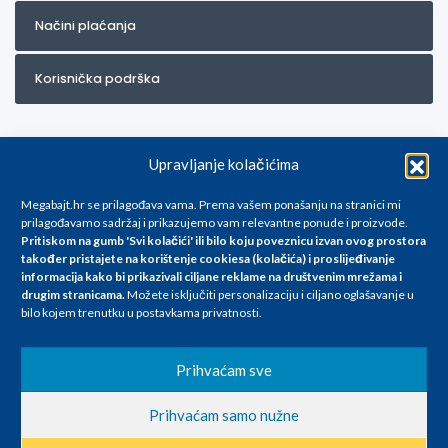
Načini plaćanja
Korisnička podrška
Upravljanje kolačićima
Megabajt.hr se prilagođava vama. Prema vašem ponašanju na stranici mi
prilagođavamo sadržaj i prikazujemo vam relevantne ponude i proizvode.
Pritiskom na gumb 'Svi kolačići' ili bilo koju poveznicu izvan ovog prostora
Za artikle kojih trenutno nema u ponudi obratite nam se na
također pristajete na korištenje cookiesa (kolačića) i proslijeđivanje
info@megabajt.hr. Sve cijene su informativnog karaktera i podložne su
informacija kako bi prikazivali ciljane reklame na
društvenim mrežama i
promjenama, a
drugim stranicama
.
Možete isključiti personalizaciju i ciljano oglašavanje u
iskazane su za avansno plaćanje(gotovina) u Eurima i uključuju PDV. Sve
bilo kojem trenutku u postavkama privatnosti.
cijene su iskazane isključivo za kupovinu putem webshop-a i mogu
se razlikovati od cijena u našim poslovnicama. Trudimo se dati što bolji
i točniji opis i sliku. Unatoč tome, ne možemo garantirati da su svi
Prihvaćam sve
navedeni podaci
i slike u potpunosti točni. Ne odgovaramo za eventualne pogreške
Prihvaćam samo nužne
nastale u opisu proizvoda, greške prilikom štampanja te promjene
cijena.