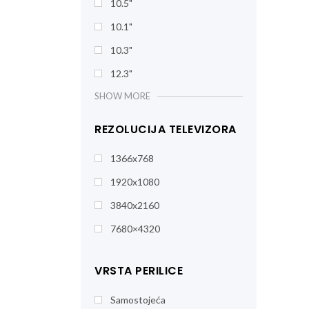
10.5"
10.1"
10.3"
12.3"
SHOW MORE
REZOLUCIJA TELEVIZORA
1366x768
1920x1080
3840x2160
7680×4320
VRSTA PERILICE
Samostojeća