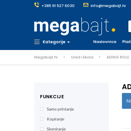
+385 91 527 6030
info@megabajt.hr
S
Kategorije
Naslovnica
Pla
Megabajt.hr
Ured i škola
ADING ROLE
AD
FUNKCIJE
Ni
Samo printanje
Kopiranje
Skeniranje