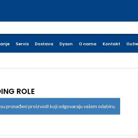
earch for:
ćanje
Servis
Dostava
Dyson
O nama
Kontakt
Outle
ING ROLE
su pronađeni proizvodi koji odgovaraju vašem odabiru.