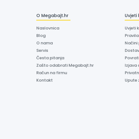
O Megabajt.hr
Uvjeti
Naslovnica
Uvjeti 
Blog
Pravil
O nama
Načini
Servis
Dosta
Česta pitanja
Povrati
Zašto odabrati Megabajt.hr
Izjava 
Račun na firmu
Privatn
Kontakt
Upute 