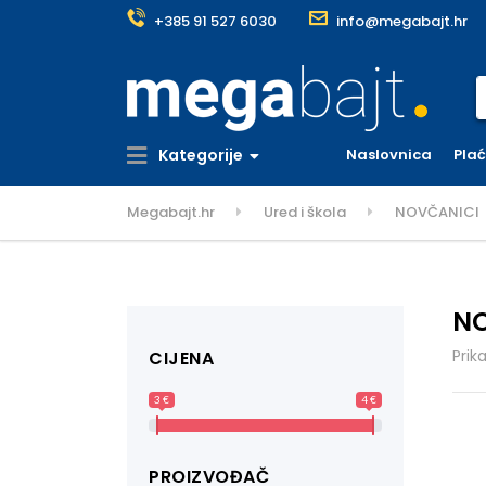
+385 91 527 6030
info@megabajt.hr
S
Kategorije
Naslovnica
Pla
Megabajt.hr
Ured i škola
NOVČANICI
N
Prik
CIJENA
3 €
4 €
PROIZVOĐAČ