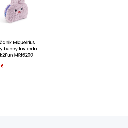
čanik Miquelrius
ffy bunny lavanda
k2Fun MR16290
5
€