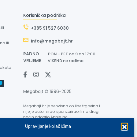
Korisnička podrška
ti:
+385 91 527 6030
info@megabajt.hr
o ili
RADNO
PON - PET od 9 do 17:00
VRIJEME
VIKEND ne radimo
paketa
Megabajt © 1996-2025
Megabajt.hr je neovisna on line trgovina i
nije je autorizirao, sponzorirao ili na drugi
način odobrio Apple Inc.
Upravljanje kolačićima