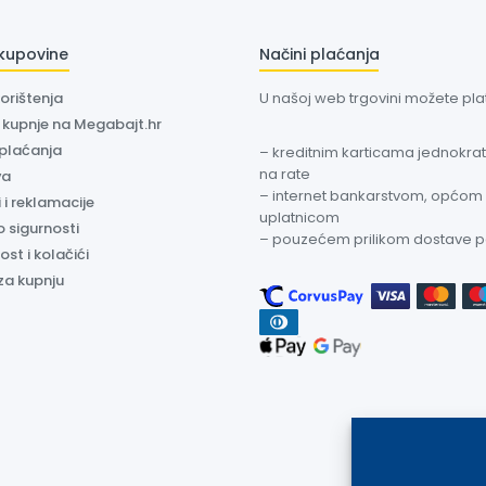
 kupovine
Načini plaćanja
korištenja
U našoj web trgovini možete plati
a kupnje na Megabajt.hr
 plaćanja
– kreditnim karticama jednokratn
na rate
va
– internet bankarstvom, općom
 i reklamacije
uplatnicom
o sigurnosti
– pouzećem prilikom dostave 
ost i kolačići
za kupnju