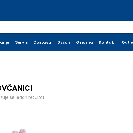
earch for:
ćanje
Servis
Dostava
Dyson
O nama
Kontakt
Outle
OVČANICI
azuje se jedan rezultat