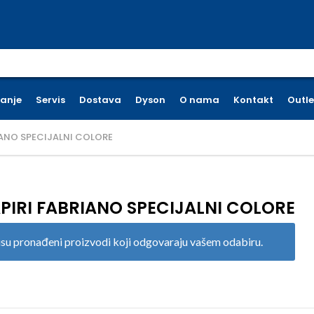
earch for:
ćanje
Servis
Dostava
Dyson
O nama
Kontakt
Outle
IANO SPECIJALNI COLORE
PIRI FABRIANO SPECIJALNI COLORE
su pronađeni proizvodi koji odgovaraju vašem odabiru.