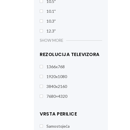
10.5"
10.1"
10.3"
12.3"
SHOW MORE
REZOLUCIJA TELEVIZORA
1366x768
1920x1080
3840x2160
7680×4320
VRSTA PERILICE
Samostojeća