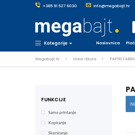
+385 91 527 6030
info@megabajt.hr
S
Kategorije
Naslovnica
Pla
Megabajt.hr
Ured i škola
PAPIRI FABR
PA
FUNKCIJE
Ni
Samo printanje
Kopiranje
Skeniranje