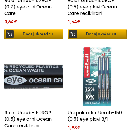
Roler Uni ub-157ROP
Roler Uni ub-150ROP
(0.7) eye crni Ocean
(0.5) eye plavi Ocean
Care
Care reciklirani
0,64
€
1,64
€
Dodaj u košaricu
Dodaj u košaricu
Roler Uni ub-150ROP
Uni pak roler Uni ub-150
(0.5) eye crni Ocean
(0.5) eye plavi 3/1
Care reciklirani
1,93
€