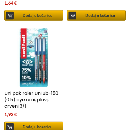
1,64
€
Dodaj u košaricu
Dodaj u košaricu
Uni pak roler Uni ub-150
(0.5) eye crni, plavi,
crveni 3/1
1,93
€
Dodaj u košaricu