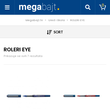
0
Megabajt.hr
Ured i škola
ROLERI EYE
SORT
ROLERI EYE
Poredano po cijeni: od niske do visoke
Prikazuje se svih 7 rezultata