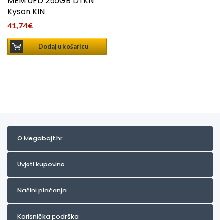
MEM UFD 256GB DTKN
Kyson KIN
41,74
€
Dodaj u košaricu
O Megabajt.hr
Uvjeti kupovine
Načini plaćanja
Korisnička podrška