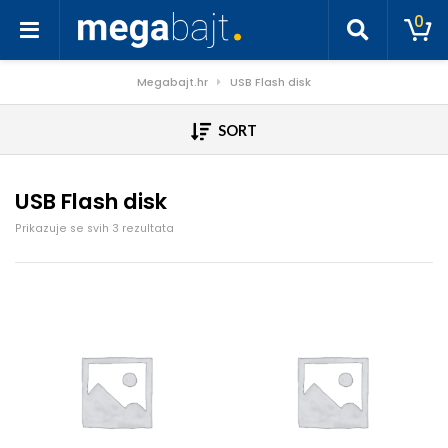
0
Megabajt.hr
USB Flash disk
SORT
USB Flash disk
Poredano po cijeni: od niske do visoke
Prikazuje se svih 3 rezultata