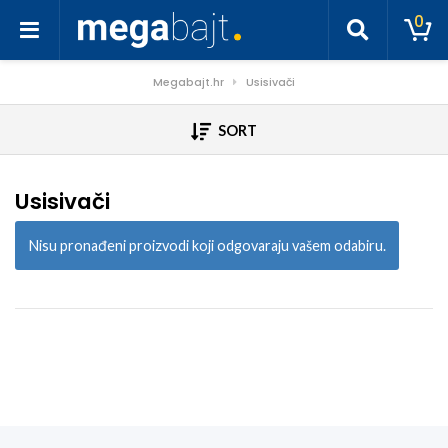
0
Megabajt.hr
Usisivači
SORT
Usisivači
Nisu pronađeni proizvodi koji odgovaraju vašem odabiru.