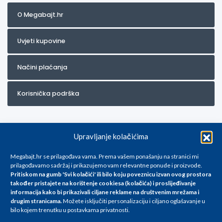
O Megabajt.hr
Uvjeti kupovine
Načini plaćanja
Korisnička podrška
Upravljanje kolačićima
Megabajt.hr se prilagođava vama. Prema vašem ponašanju na stranici mi
prilagođavamo sadržaj i prikazujemo vam relevantne ponude i proizvode.
Pritiskom na gumb 'Svi kolačići' ili bilo koju poveznicu izvan ovog prostora
Za artikle kojih trenutno nema u ponudi obratite nam se na
također pristajete na korištenje cookiesa (kolačića) i proslijeđivanje
info@megabajt.hr. Sve cijene su informativnog karaktera i podložne su
informacija kako bi prikazivali ciljane reklame na
društvenim mrežama i
promjenama, a
drugim stranicama
.
Možete isključiti personalizaciju i ciljano oglašavanje u
iskazane su za avansno plaćanje(gotovina) u Eurima i uključuju PDV. Sve
bilo kojem trenutku u postavkama privatnosti.
cijene su iskazane isključivo za kupovinu putem webshop-a i mogu