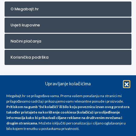
O Megabajt.hr
Uvjeti kupovine
Načini plaćanja
Korisnička podrška
Upravljanje kolačićima
Megabajt.hr se prilagođava vama. Prema vašem ponašanju na stranici mi
prilagođavamo sadržaj i prikazujemo vam relevantne ponude i proizvode.
Pritiskom na gumb 'Svi kolačići' ili bilo koju poveznicu izvan ovog prostora
Za artikle kojih trenutno nema u ponudi obratite nam se na
također pristajete na korištenje cookiesa (kolačića) i proslijeđivanje
info@megabajt.hr. Sve cijene su informativnog karaktera i podložne su
informacija kako bi prikazivali ciljane reklame na
društvenim mrežama i
promjenama, a
drugim stranicama
.
Možete isključiti personalizaciju i ciljano oglašavanje u
iskazane su za avansno plaćanje(gotovina) u Eurima i uključuju PDV. Sve
bilo kojem trenutku u postavkama privatnosti.
cijene su iskazane isključivo za kupovinu putem webshop-a i mogu