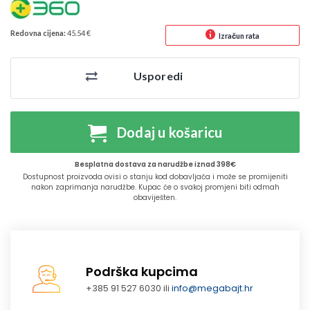
Redovna cijena:
45.54 €
Izračun rata
Usporedi
Dodaj u košaricu
Besplatna dostava za narudžbe iznad 398€
Dostupnost proizvoda ovisi o stanju kod dobavljača i može se promijeniti
nakon zaprimanja narudžbe. Kupac će o svakoj promjeni biti odmah
obaviješten.
Podrška kupcima
+385 91 527 6030 ili
info@megabajt.hr