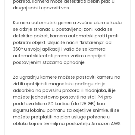
pokreta, kamera može detektirati bebin plač u
drugoj sobi i upozoriti vas.
Kamera automatski generira zvučne alarme kada
se otkrije stranac u postavljenoj zoni. Kada se
detektira pokret, kamera automatski prati i prati
pokretni objekt. Uključite način “krstarenja” od
360° u svojoj aplikaciji i vaša će se kamera
automatski kretati prema vašim unaprijed
postavljenim stazama ophodnje.
Za ugradnju kamere možete postaviti kameru na
zid ili upotrijebiti magnetsku podlogu da je
adsorbira na površinu prozora ili hladnjaka, ili je
možete jednostavno postaviti na stol. P4 pro
podržava Micro SD karticu (do 128 GB) kao
sigurnu lokalnu pohranu za osjetljive snimke. Ili se
možete pretplatiti na plan usluge pohrane u
oblaku koji se temelji na poslužitelju Amazon AWS.