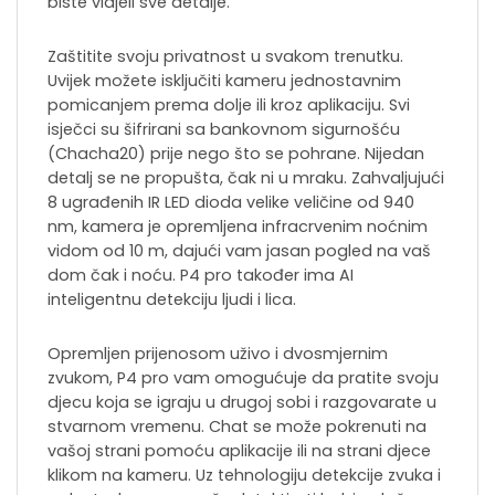
biste vidjeli sve detalje.
Zaštitite svoju privatnost u svakom trenutku.
Uvijek možete isključiti kameru jednostavnim
pomicanjem prema dolje ili kroz aplikaciju. Svi
isječci su šifrirani sa bankovnom sigurnošću
(Chacha20) prije nego što se pohrane. Nijedan
detalj se ne propušta, čak ni u mraku. Zahvaljujući
8 ugrađenih IR LED dioda velike veličine od 940
nm, kamera je opremljena infracrvenim noćnim
vidom od 10 m, dajući vam jasan pogled na vaš
dom čak i noću. P4 pro također ima AI
inteligentnu detekciju ljudi i lica.
Opremljen prijenosom uživo i dvosmjernim
zvukom, P4 pro vam omogućuje da pratite svoju
djecu koja se igraju u drugoj sobi i razgovarate u
stvarnom vremenu. Chat se može pokrenuti na
vašoj strani pomoću aplikacije ili na strani djece
klikom na kameru. Uz tehnologiju detekcije zvuka i