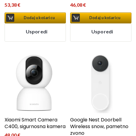
53,38
€
46,08
€
Dodaj u košaricu
Dodaj u košaricu
Usporedi
Usporedi
Xiaomi Smart Camera
Google Nest Doorbell
C400, sigurnosna kamera
Wireless snow, pametno
zvono
48,00
€