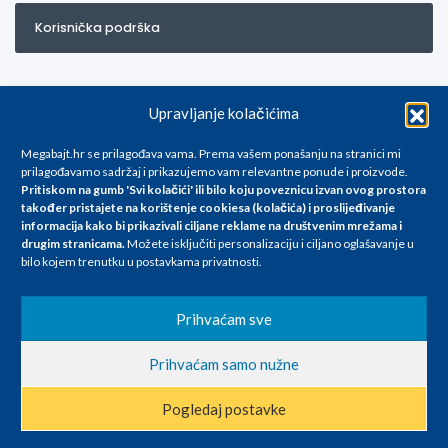
Korisnička podrška
Upravljanje kolačićima
Megabajt.hr se prilagođava vama. Prema vašem ponašanju na stranici mi
prilagođavamo sadržaj i prikazujemo vam relevantne ponude i proizvode.
Pritiskom na gumb 'Svi kolačići' ili bilo koju poveznicu izvan ovog prostora
Za artikle kojih trenutno nema u ponudi obratite nam se na
također pristajete na korištenje cookiesa (kolačića) i proslijeđivanje
info@megabajt.hr. Sve cijene su informativnog karaktera i podložne su
informacija kako bi prikazivali ciljane reklame na
društvenim mrežama i
promjenama, a
drugim stranicama
.
Možete isključiti personalizaciju i ciljano oglašavanje u
iskazane su za avansno plaćanje(gotovina) u Eurima i uključuju PDV. Sve
bilo kojem trenutku u postavkama privatnosti.
cijene su iskazane isključivo za kupovinu putem webshop-a i mogu
se razlikovati od cijena u našim poslovnicama. Trudimo se dati što bolji
i točniji opis i sliku. Unatoč tome, ne možemo garantirati da su svi
Prihvaćam sve
navedeni podaci
i slike u potpunosti točni. Ne odgovaramo za eventualne pogreške
Prihvaćam samo nužne
nastale u opisu proizvoda, greške prilikom štampanja te promjene
cijena.
Pogledaj postavke