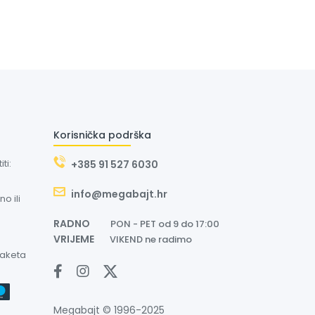
Korisnička podrška
ti:
+385 91 527 6030
info@megabajt.hr
o ili
RADNO
PON - PET od 9 do 17:00
VRIJEME
VIKEND ne radimo
paketa
Megabajt © 1996-2025