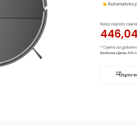
Automatsko p
Naša najniža cijena
446,0
* Cijena za gotovin
Redovna cijena:
498.3
Uspore