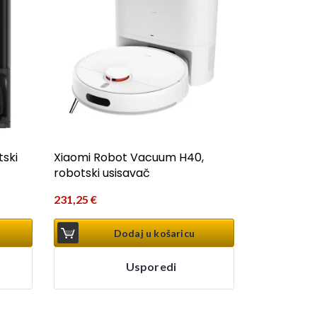
tski
Xiaomi Robot Vacuum H40,
robotski usisavač
231,25
€
Dodaj u košaricu
Usporedi