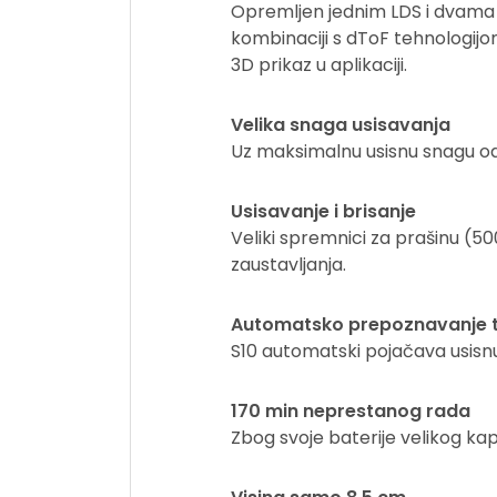
Opremljen jednim LDS i dvama O
kombinaciji s dToF tehnologijo
3D prikaz u aplikaciji.
Velika snaga usisavanja
Uz maksimalnu usisnu snagu od 
Usisavanje i brisanje
Veliki spremnici za prašinu (5
zaustavljanja.
Automatsko prepoznavanje 
S10 automatski pojačava usisnu
170 min neprestanog rada
Zbog svoje baterije velikog ka