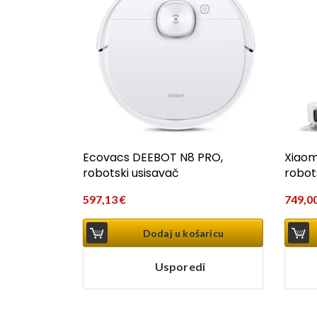
Ecovacs DEEBOT N8 PRO,
Xiaom
robotski usisavač
robot
597,13
€
749,0
Dodaj u košaricu
Usporedi