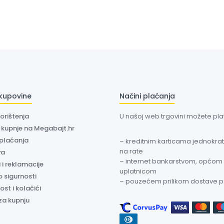
 kupovine
Načini plaćanja
korištenja
U našoj web trgovini možete plati
a kupnje na Megabajt.hr
 plaćanja
– kreditnim karticama jednokratn
na rate
va
– internet bankarstvom, općom
 i reklamacije
uplatnicom
o sigurnosti
– pouzećem prilikom dostave 
ost i kolačići
za kupnju