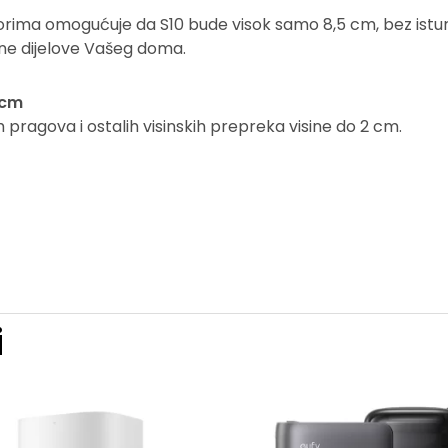
orima omogućuje da S10 bude visok samo 8,5 cm, bez istur
ne dijelove Vašeg doma.
 cm
pragova i ostalih visinskih prepreka visine do 2 cm.
i