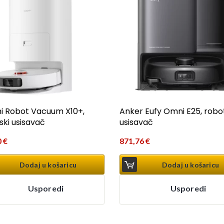
i Robot Vacuum X10+,
Anker Eufy Omni E25, robo
ski usisavač
usisavač
0
€
871,76
€
Dodaj u košaricu
Dodaj u košaricu
Usporedi
Usporedi