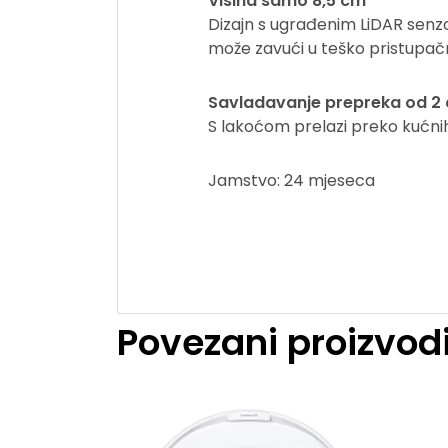
Visina samo 8,5 cm
Dizajn s ugrađenim LiDAR senz
može zavući u teško pristupač
Savladavanje prepreka od 2
S lakoćom prelazi preko kućnih 
Jamstvo: 24 mjeseca
Povezani proizvod