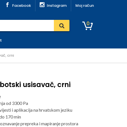
Facebook
Instagram
Moj račun
0
t
ač, crni
botski usisavač, crni
e
nja od 3300 Pa
jesti i aplikacija na hrvatskom jeziku
 do 170 min
oznavanje prepreka i mapiranje prostora