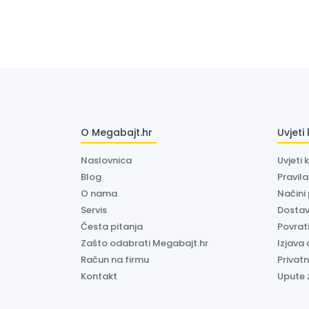
O Megabajt.hr
Uvjeti
Naslovnica
Uvjeti 
Blog
Pravil
O nama
Načini
Servis
Dosta
Česta pitanja
Povrati
Zašto odabrati Megabajt.hr
Izjava 
Račun na firmu
Privatn
Kontakt
Upute 