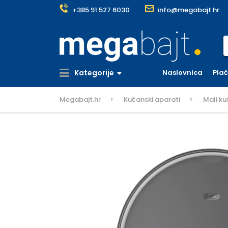
+385 91 527 6030
info@megabajt.hr
S
Kategorije
Naslovnica
Pla
Megabajt.hr
Kućanski aparati
Mali ku