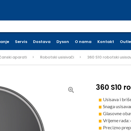
earch for:
ćanje
Servis
Dostava
Dyson
O nama
Kontakt
Outle
ćanski aparati
Robotski usisivači
360 S10 robotski usisav
360 S10 ro
Usisava i briš
Snaga usisava
Glasovne obavi
Vrijeme rada:
Precizno prep