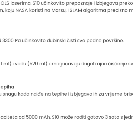
LS laserima, S10 učinkovito prepoznaje i izbjegava preko
m, koju NASA koristi na Marsu, i SLAM algoritma precizno m
3300 Pa učinkovito dubinski čisti sve podne površine.
00 ml) i vodu (520 ml) omogućavaju dugotrajno čišćenje s
tepiha
 snagu kada naiđe na tepihe i izbjegava ih za vrijeme bri
paciteta od 5000 mAh, S10 može raditi gotovo 3 sata s je