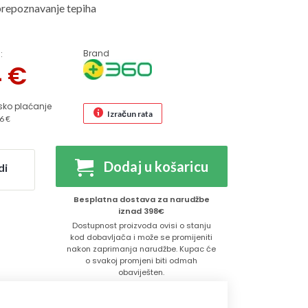
repoznavanje tepiha
Brand
:
4
€
sko plaćanje
Izračun rata
6 €
Dodaj u košaricu
di
Besplatna dostava za narudžbe
iznad 398€
Dostupnost proizvoda ovisi o stanju
kod dobavljača i može se promijeniti
nakon zaprimanja narudžbe. Kupac će
o svakoj promjeni biti odmah
obaviješten.