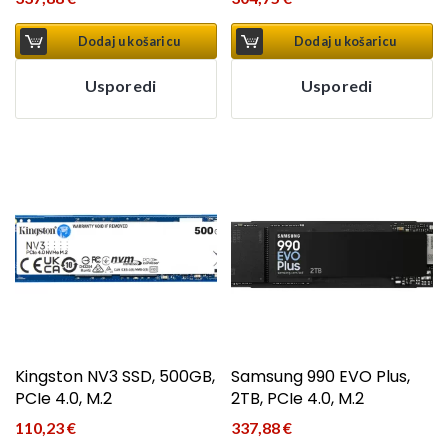
Dodaj u košaricu
Dodaj u košaricu
Usporedi
Usporedi
Kingston NV3 SSD, 500GB,
Samsung 990 EVO Plus,
PCIe 4.0, M.2
2TB, PCIe 4.0, M.2
110,23
€
337,88
€