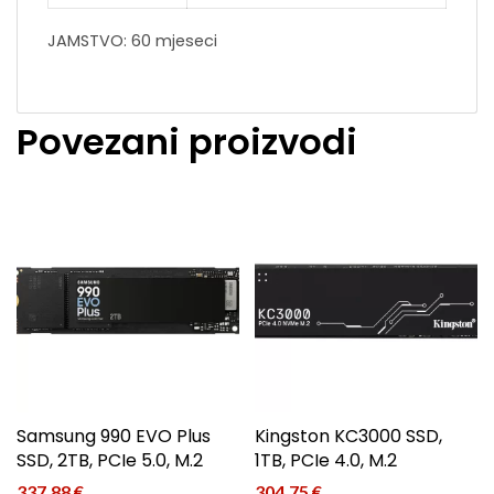
JAMSTVO: 60 mjeseci
Povezani proizvodi
Samsung 990 EVO Plus
Kingston KC3000 SSD,
SSD, 2TB, PCIe 5.0, M.2
1TB, PCIe 4.0, M.2
337,88
€
304,75
€