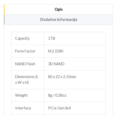
Opis
Dodatne informacije
Capacity
1TB
Form Factor
M.2 2280
NAND Flash
3D NAND
Dimensions (L
80 x 22 x 2.15mm
x W x H)
Weight
8g / 0.28oz
Interface
PCIe Gen3x4