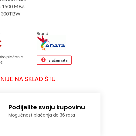
a: 1500 MB/s
ja: 300TBW
Brand
:
€
sko plaćanje
Izračun rata
 €
NIJE NA SKLADIŠTU
Podijelite svoju kupovinu
Mogućnost plaćanja do 36 rata