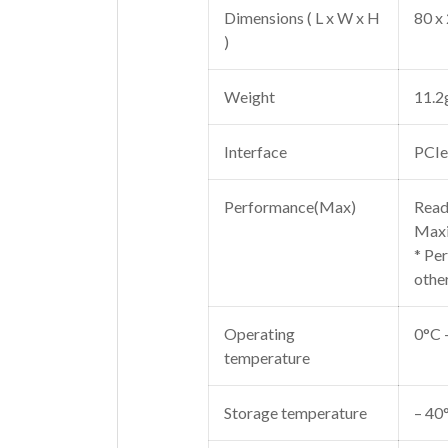
Dimensions ( L x W x H
80 x
)
Weight
11.2
Interface
PCIe
Performance(Max)
Read
Maxi
* Pe
othe
Operating
0°C 
temperature
Storage temperature
– 40