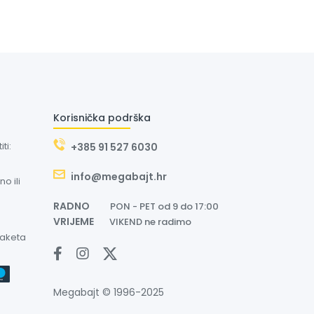
Korisnička podrška
ti:
+385 91 527 6030
info@megabajt.hr
o ili
RADNO
PON - PET od 9 do 17:00
VRIJEME
VIKEND ne radimo
paketa
Megabajt © 1996-2025