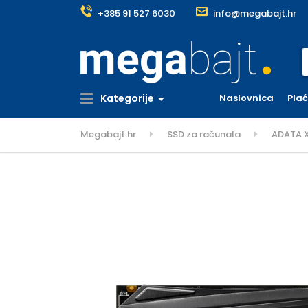
+385 91 527 6030
info@megabajt.hr
S
Kategorije
Naslovnica
Pla
Megabajt.hr
SSD za računala
ADATA X