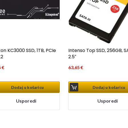
ton KC3000 SSD, 1TB, PCIe
Intenso Top SSD, 256GB, SAT
.2
2.5″
5
€
63,65
€
Dodaj u košaricu
Dodaj u košaricu
Usporedi
Usporedi