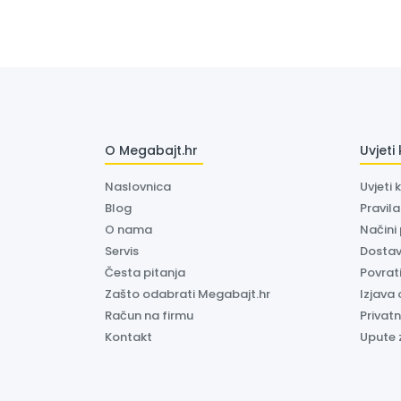
O Megabajt.hr
Uvjeti
Naslovnica
Uvjeti 
Blog
Pravil
O nama
Načini
Servis
Dosta
Česta pitanja
Povrati
Zašto odabrati Megabajt.hr
Izjava 
Račun na firmu
Privatn
Kontakt
Upute 