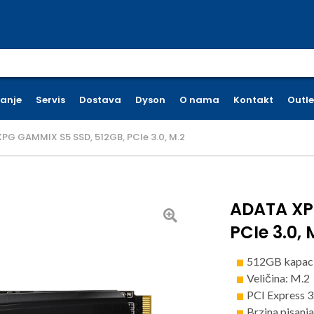
earch for:
ćanje
Servis
Dostava
Dyson
O nama
Kontakt
Outle
PG GAMMIX S5 SSD, 512GB, PCIe 3.0, M.2
ADATA XP
PCIe 3.0, 
512GB kapaci
Veličina: M.2
PCI Express 3
Brzina pisanj