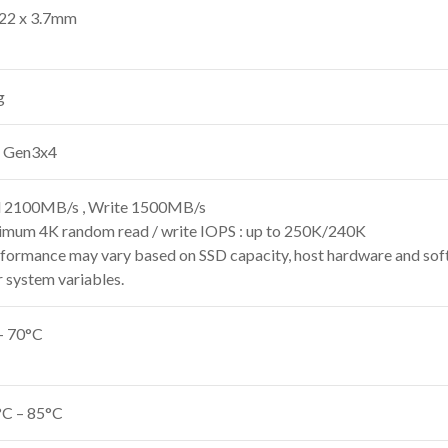
 22 x 3.7mm
g
 Gen3x4
 2100MB/s , Write 1500MB/s
mum 4K random read / write IOPS : up to 250K/240K
rformance may vary based on SSD capacity, host hardware and sof
r system variables.
– 70°C
°C – 85°C