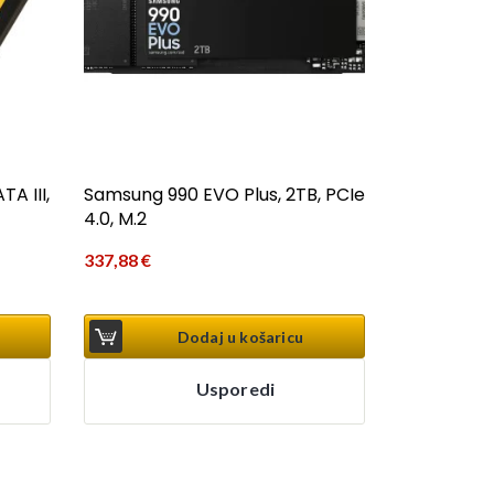
A III,
Samsung 990 EVO Plus, 2TB, PCIe
4.0, M.2
337,88
€
Dodaj u košaricu
Usporedi