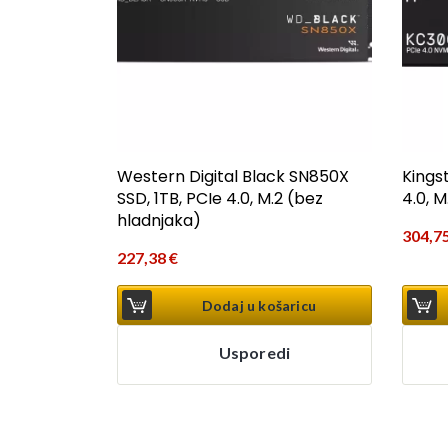
Western Digital Black SN850X
Kings
SSD, 1TB, PCIe 4.0, M.2 (bez
4.0, M
hladnjaka)
304,7
227,38
€
Dodaj u košaricu
Usporedi