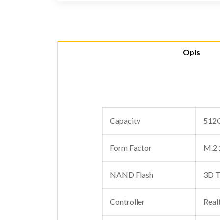
Opis
Capacity
512
Form Factor
M.2 
NAND Flash
3D 
Controller
Real