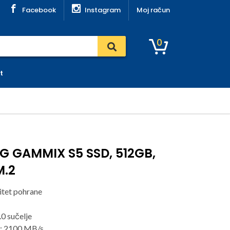
Facebook
Instagram
Moj račun
0
t
G GAMMIX S5 SSD, 512GB,
M.2
tet pohrane
.0 sučelje
a: 2100 MB/s