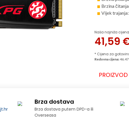
Brzina čitanj
Vijek trajan
Naša najniža cijena
41,59
* Cijena za gotovin
Redovna cijena:
46.47
PROIZVOD 
Brza dostava
t.hr
Brza dostava putem DPD-a ili
Overseasa