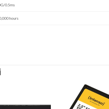
0G/0.5ms
0,000 hours
i