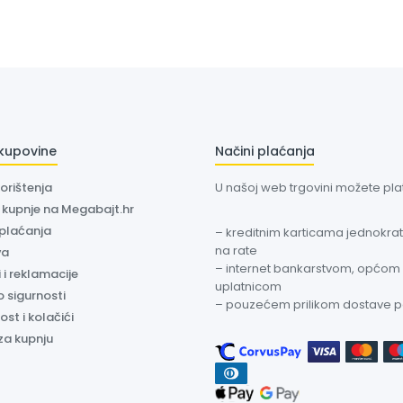
 kupovine
Načini plaćanja
korištenja
U našoj web trgovini možete plati
a kupnje na Megabajt.hr
 plaćanja
– kreditnim karticama jednokratn
na rate
va
– internet bankarstvom, općom
 i reklamacije
uplatnicom
o sigurnosti
– pouzećem prilikom dostave 
ost i kolačići
za kupnju