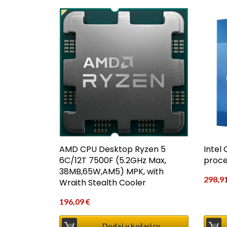
AMD CPU Desktop Ryzen 5
Intel
6C/12T 7500F (5.2GHz Max,
proce
38MB,65W,AM5) MPK, with
298,9
Wraith Stealth Cooler
196,09
€
Dodaj u košaricu