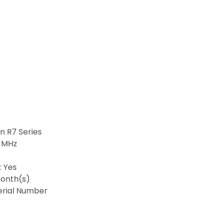
 R7 Series
0 MHz
: Yes
onth(s)
Serial Number