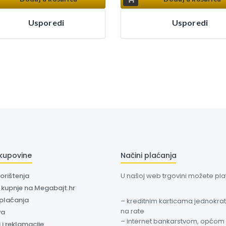
Usporedi
Usporedi
 kupovine
Načini plaćanja
korištenja
U našoj web trgovini možete plati
a kupnje na Megabajt.hr
 plaćanja
– kreditnim karticama jednokratn
na rate
va
– internet bankarstvom, općom
 i reklamacije