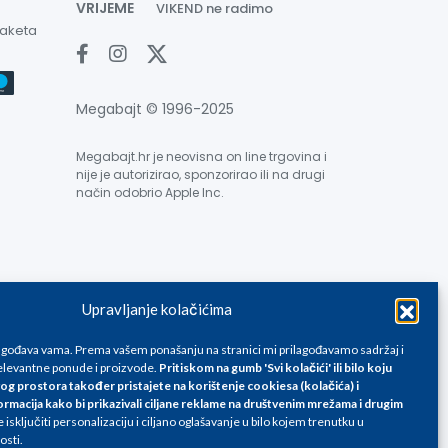
VRIJEME
VIKEND ne radimo
paketa
Megabajt © 1996-2025
Megabajt.hr je neovisna on line trgovina i
nije je autorizirao, sponzorirao ili na drugi
način odobrio Apple Inc.
Upravljanje kolačićima
e su informativnog karaktera i podložne su promjenama, a
ane isključivo za kupovinu putem webshop-a i mogu
lagođava vama. Prema vašem ponašanju na stranici mi prilagođavamo sadržaj i
liku. Unatoč tome, ne možemo garantirati da su svi
levantne ponude i proizvode.
Pritiskom na gumb 'Svi kolačići' ili bilo koju
og prostora također pristajete na korištenje cookiesa (kolačića) i
oda, greške prilikom štampanja te promjene cijena.
ormacija kako bi prikazivali ciljane reklame na
društvenim mrežama i drugim
isključiti personalizaciju i ciljano oglašavanje u bilo kojem trenutku u
osti.