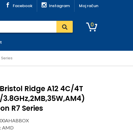
Facebook
Instagram
Moj račun
0
t
Series
ristol Ridge A12 4C/4T
.1/3.8GHz,2MB,35W,AM4)
on R7 Series
D9800AHABBOX
r: AMD