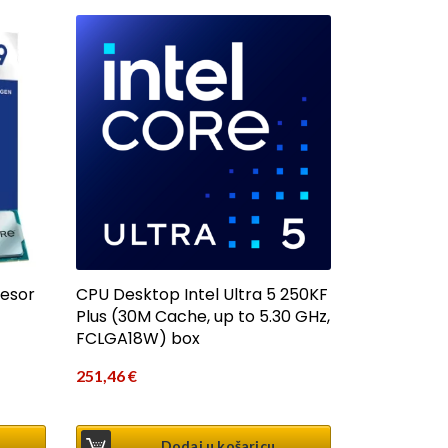
cesor
CPU Desktop Intel Ultra 5 250KF
Plus (30M Cache, up to 5.30 GHz,
FCLGA18W) box
251,46
€
Dodaj u košaricu