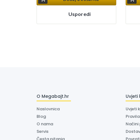
Usporedi
O Megabajt.hr
Uvjeti
Naslovnica
Uvjeti 
Blog
Pravil
O nama
Načini
Servis
Dosta
Česta pitanja
Povrati