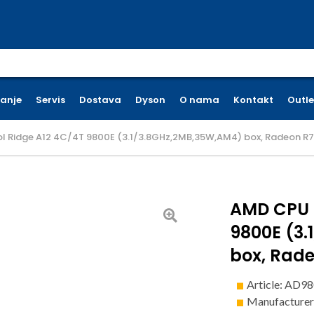
earch for:
ćanje
Servis
Dostava
Dyson
O nama
Kontakt
Outle
l Ridge A12 4C/4T 9800E (3.1/3.8GHz,2MB,35W,AM4) box, Radeon R7 
AMD CPU B
9800E (3
box, Rade
Article: A
Manufacture