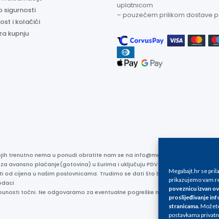
uplatnicom
o sigurnosti
– pouzećem prilikom dostave 
ost i kolačići
za kupnju
kojih trenutno nema u ponudi obratite nam se na info@megabajt.hr. Sve cijen
 za avansno plaćanje(gotovina) u Eurima i uključuju PDV. Sve cijene su iskaz
Megabajt.hr se pri
ti od cijena u našim poslovnicama. Trudimo se dati što bolji i točniji opis i s
prikazujemo vam re
odaci
poveznicu izvan ov
otpunosti točni. Ne odgovaramo za eventualne pogreške nastale u opisu proizv
proslijeđivanje inf
stranicama
.
Možete 
postavkama privatn