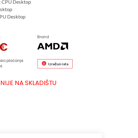
: CPU Desktop
sktop
CPU Desktop
Brand
:
€
sko plaćanje
Izračun rata
 €
NIJE NA SKLADIŠTU