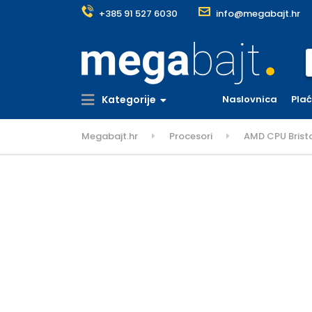
+385 91 527 6030
info@megabajt.hr
S
Kategorije
Naslovnica
Pla
Megabajt.hr
Procesori
AMD CPU Bristo