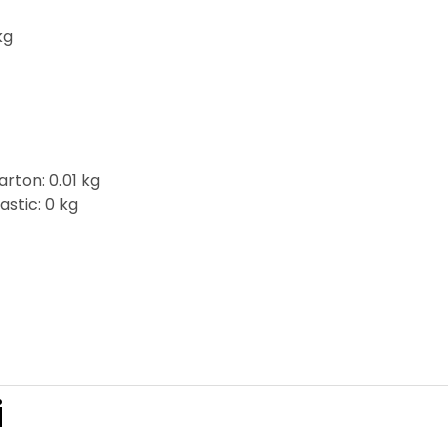
kg
rton: 0.01 kg
astic: 0 kg
i