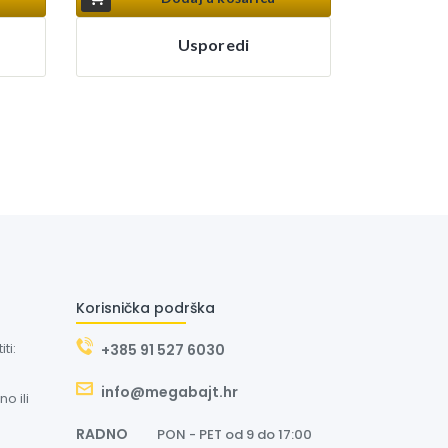
Usporedi
Korisnička podrška
ti:
+385 91 527 6030
info@megabajt.hr
o ili
RADNO
PON - PET od 9 do 17:00