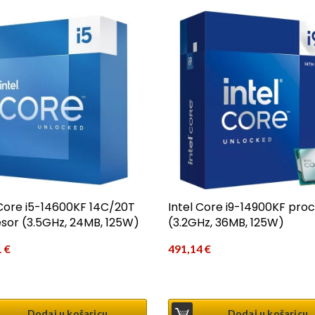
 Core i5-14600KF 14C/20T
Intel Core i9-14900KF pro
sor (3.5GHz, 24MB, 125W)
(3.2GHz, 36MB, 125W)
1
€
491,14
€
Dodaj u košaricu
Dodaj u košaricu