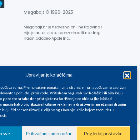
Megabajt © 1996-2025
Megabajt.hr je neovisna on line trgovina i
nije je autorizirao, sponzorirao ili na drugi
način odobrio Apple Inc.
Upravljanje kolačićima
e su informativnog karaktera i podložne su promjenama, a
ane isključivo za kupovinu putem webshop-a i mogu
lagođava vama. Prema vašem ponašanju na stranici mi prilagođavamo sadržaj i
liku. Unatoč tome, ne možemo garantirati da su svi
levantne ponude i proizvode.
Pritiskom na gumb 'Svi kolačići' ili bilo koju
og prostora također pristajete na korištenje cookiesa (kolačića) i
oda, greške prilikom štampanja te promjene cijena.
ormacija kako bi prikazivali ciljane reklame na
društvenim mrežama i drugim
isključiti personalizaciju i ciljano oglašavanje u bilo kojem trenutku u
osti.
m sve
Prihvaćam samo nužne
Pogledaj postavke