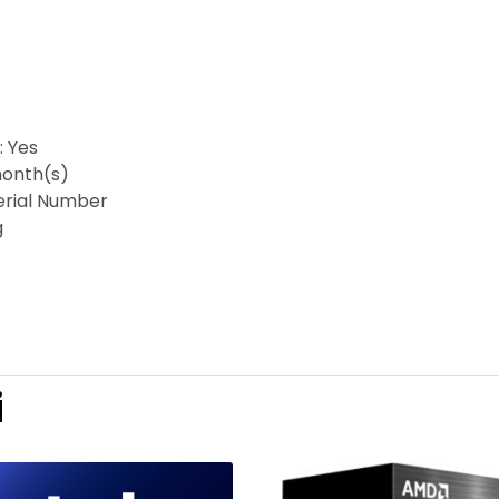
: Yes
onth(s)
Serial Number
g
i