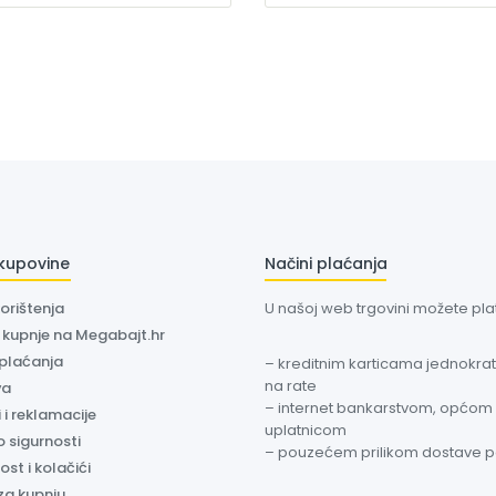
 kupovine
Načini plaćanja
korištenja
U našoj web trgovini možete plati
a kupnje na Megabajt.hr
 plaćanja
– kreditnim karticama jednokratn
na rate
va
– internet bankarstvom, općom
 i reklamacije
uplatnicom
o sigurnosti
– pouzećem prilikom dostave 
ost i kolačići
za kupnju