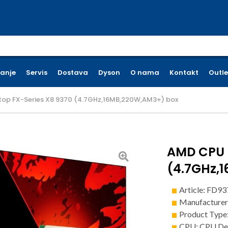
earch for:
ćanje
Servis
Dostava
Dyson
O nama
Kontakt
Outle
op FX-Series X8 9370 (4.7GHz,16MB,220W,AM3+) box
AMD CPU 
(4.7GHz,
Article: FD
Manufacture
Product Type
CPU: CPU De