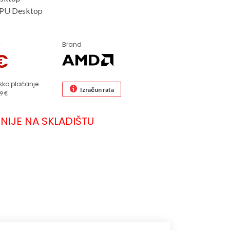
CPU Desktop
Brand
:
€
sko plaćanje
Izračun rata
9 €
NIJE NA SKLADIŠTU