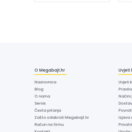
O Megabajt.hr
Uvjeti
Naslovnica
Uvjeti 
Blog
Pravil
O nama
Načini
Servis
Dosta
Česta pitanja
Povrati
Zašto odabrati Megabajt.hr
Izjava 
Račun na firmu
Privatn
Kontakt
Upute 