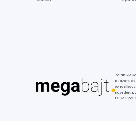
Za artikle 
iskazane su
se razlikova
navedeni p
i slike u p