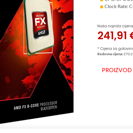
Clock Rate: 
Naša najniža cijena
241,91
* Cijena za gotovin
Redovna cijena:
270.2
PROIZVOD 