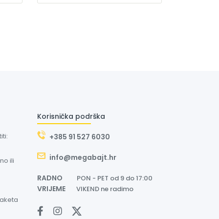
Korisnička podrška
ti:
+385 91 527 6030
info@megabajt.hr
o ili
RADNO
PON - PET od 9 do 17:00
VRIJEME
VIKEND ne radimo
paketa