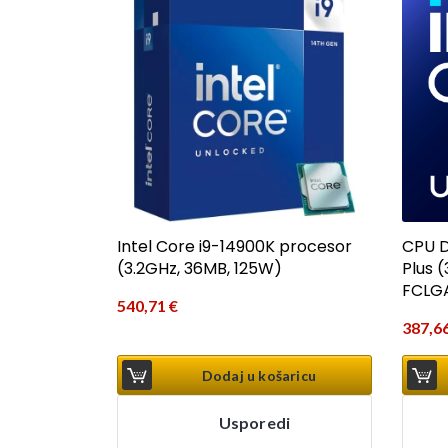
Intel Core i9-14900K procesor
CPU D
(3.2GHz, 36MB, 125W)
Plus 
FCLG
540,71
€
387,6
Dodaj u košaricu
Usporedi