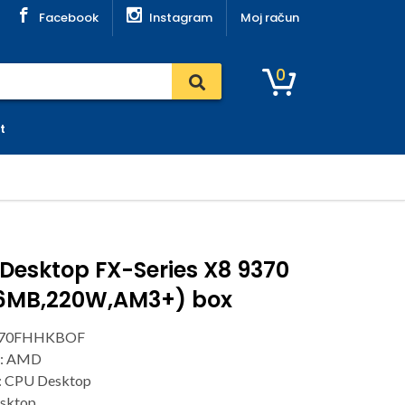
Facebook
Instagram
Moj račun
0
t
Desktop FX-Series X8 9370
16MB,220W,AM3+) box
9370FHHKBOF
r: AMD
: CPU Desktop
sktop