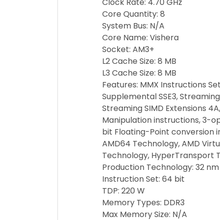
Clock Rate: 4.70 GHz
Core Quantity: 8
System Bus: N/A
Core Name: Vishera
Socket: AM3+
L2 Cache Size: 8 MB
L3 Cache Size: 8 MB
Features: MMX Instructions Set
Supplemental SSE3, Streaming 
Streaming SIMD Extensions 4A, 
Manipulation instructions, 3-o
bit Floating-Point conversion i
AMD64 Technology, AMD Virtua
Technology, HyperTransport 
Production Technology: 32 nm
Instruction Set: 64 bit
TDP: 220 W
Memory Types: DDR3
Max Memory Size: N/A