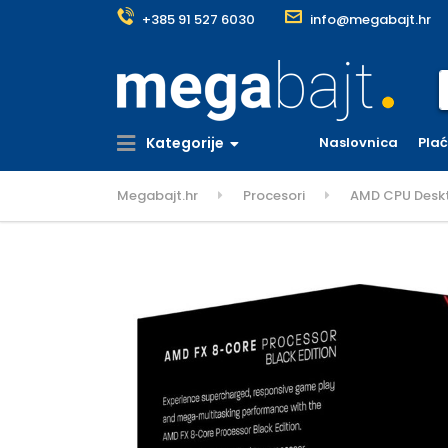
+385 91 527 6030
info@megabajt.hr
S
Kategorije
Naslovnica
Pla
Megabajt.hr
Procesori
AMD CPU Deskt