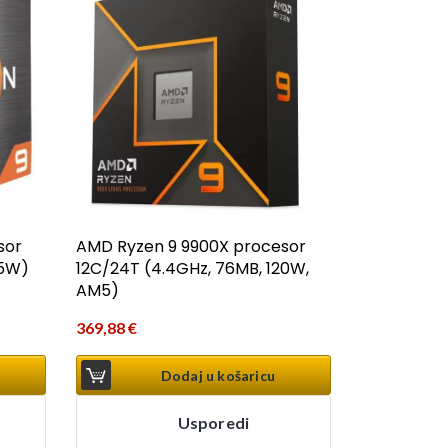
sor
AMD Ryzen 9 9900X procesor
05W)
12C/24T (4.4GHz, 76MB, 120W,
AM5)
369,88
€
Dodaj u košaricu
Usporedi