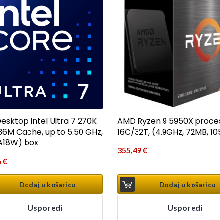
esktop Intel Ultra 7 270K
AMD Ryzen 9 5950X proce
(36M Cache, up to 5.50 GHz,
16C/32T, (4.9GHz, 72MB, 1
A18W) box
355,49
€
6
€
Dodaj u košaricu
Dodaj u košaricu
Usporedi
Usporedi