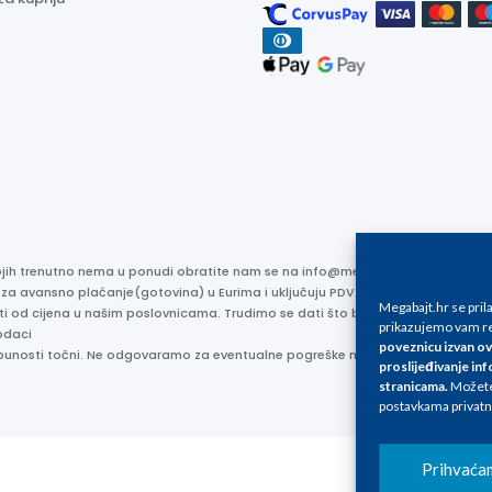
kojih trenutno nema u ponudi obratite nam se na info@megabajt.hr. Sve cijen
 za avansno plaćanje(gotovina) u Eurima i uključuju PDV. Sve cijene su iskaz
Megabajt.hr se pri
ti od cijena u našim poslovnicama. Trudimo se dati što bolji i točniji opis i s
prikazujemo vam re
odaci
poveznicu izvan ov
otpunosti točni. Ne odgovaramo za eventualne pogreške nastale u opisu proizv
proslijeđivanje inf
stranicama
.
Možete 
postavkama privatn
Prihvaća