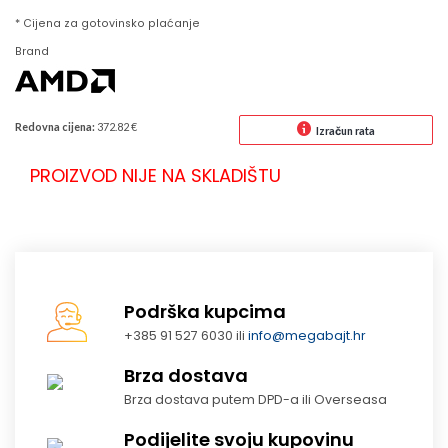
* Cijena za gotovinsko plaćanje
Brand
Redovna cijena:
372.82 €
Izračun rata
PROIZVOD NIJE NA SKLADIŠTU
Podrška kupcima
+385 91 527 6030 ili
info@megabajt.hr
Brza dostava
Brza dostava putem DPD-a ili Overseasa
Podijelite svoju kupovinu