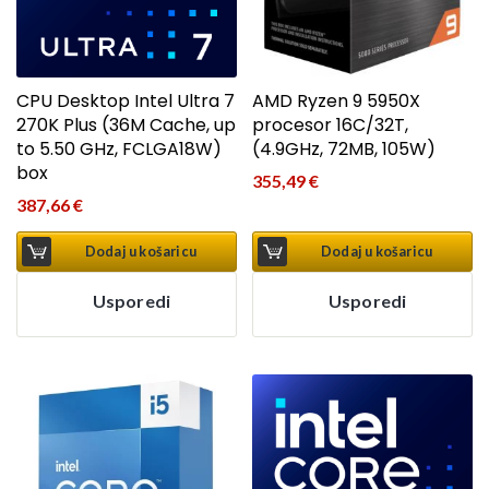
CPU Desktop Intel Ultra 7
AMD Ryzen 9 5950X
270K Plus (36M Cache, up
procesor 16C/32T,
to 5.50 GHz, FCLGA18W)
(4.9GHz, 72MB, 105W)
box
355,49
€
387,66
€
Dodaj u košaricu
Dodaj u košaricu
Usporedi
Usporedi