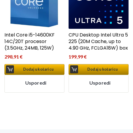
Intel Core i5-14600KF
CPU Desktop Intel Ultra 5
14C/20T procesor
225 (20M Cache, up to
(3.5GHz, 24MB, 125W)
4.90 GHz, FCLGA18W) box
298,91
€
199,99
€
Dodaj u košaricu
Dodaj u košaricu
Usporedi
Usporedi