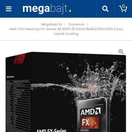
0
Megabajt.hr
Procesori
AMD CPU Desktop FX-Series X8 9590 (5.0GHz,16MB,220W,AM3+) box,
Liquid Cooling