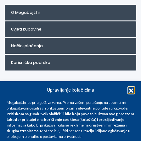
O Megabajt.hr
Uvjeti kupovine
Načini plaćanja
Korisnička podrška
Upravljanje kolačićima
Megabajt.hr se prilagođava vama. Prema vašem ponašanju na stranici mi
prilagođavamo sadržaj i prikazujemo vam relevantne ponude i proizvode.
Pritiskom na gumb 'Svi kolačići' ili bilo koju poveznicu izvan ovog prostora
Za artikle kojih trenutno nema u ponudi obratite nam se na
također pristajete na korištenje cookiesa (kolačića) i proslijeđivanje
info@megabajt.hr. Sve cijene su informativnog karaktera i podložne su
informacija kako bi prikazivali ciljane reklame na
društvenim mrežama i
promjenama, a
drugim stranicama
.
Možete isključiti personalizaciju i ciljano oglašavanje u
iskazane su za avansno plaćanje(gotovina) u Eurima i uključuju PDV. Sve
bilo kojem trenutku u postavkama privatnosti.
cijene su iskazane isključivo za kupovinu putem webshop-a i mogu