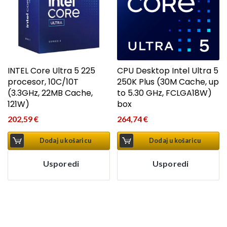
INTEL Core Ultra 5 225
CPU Desktop Intel Ultra 5
procesor, 10C/10T
250K Plus (30M Cache, up
(3.3GHz, 22MB Cache,
to 5.30 GHz, FCLGA18W)
121W)
box
202,59
€
264,74
€
Dodaj u košaricu
Dodaj u košaricu
Usporedi
Usporedi