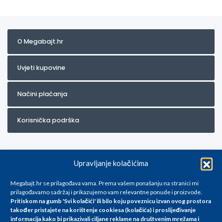
O Megabajt.hr
Uvjeti kupovine
Načini plaćanja
Korisnička podrška
Upravljanje kolačićima
Megabajt.hr se prilagođava vama. Prema vašem ponašanju na stranici mi
prilagođavamo sadržaj i prikazujemo vam relevantne ponude i proizvode.
Pritiskom na gumb 'Svi kolačići' ili bilo koju poveznicu izvan ovog prostora
Za artikle kojih trenutno nema u ponudi obratite nam se na
također pristajete na korištenje cookiesa (kolačića) i proslijeđivanje
info@megabajt.hr. Sve cijene su informativnog karaktera i podložne su
informacija kako bi prikazivali ciljane reklame na
društvenim mrežama i