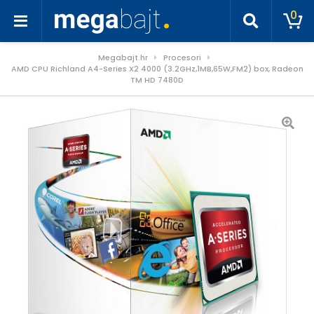
0
Megabajt.hr
Procesori
AMD CPU Richland A4-Series X2 4000 (3.2GHz,1MB,65W,FM2) box, Radeon
TM HD 7480D