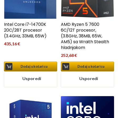
Intel Core i7-14700K
AMD Ryzen 5 7600
20C/28T procesor
6C/12T procesor,
(3.4GHz, 33MB, 65W)
(3.8GHz, 38MB, 65W,
AM5) sa Wraith Stealth
435,16
€
hladnjakom
252,68
€
Dodaj u košaricu
Dodaj u košaricu
Usporedi
Usporedi