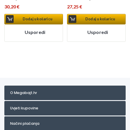
30,20
€
27,25
€
Dodaj u košaricu
Dodaj u košaricu
Usporedi
Usporedi
O Megabajt.hr
Uvjeti kupovine
Načini plaćanja