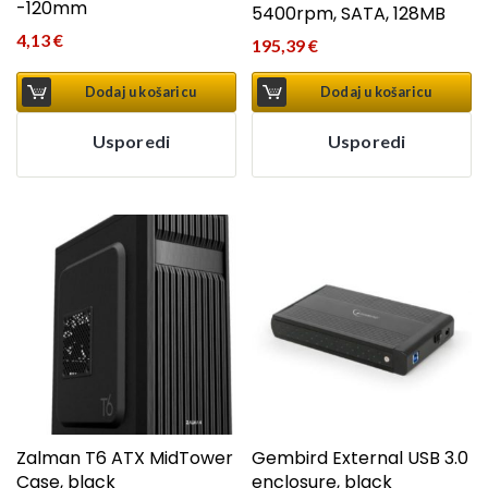
-120mm
5400rpm, SATA, 128MB
4,13
€
195,39
€
Dodaj u košaricu
Dodaj u košaricu
Usporedi
Usporedi
Zalman T6 ATX MidTower
Gembird External USB 3.0
Case, black
enclosure, black