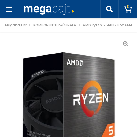
0
Megabajt.hr
KOMPONENTE RAČUNALA
AMD Ryzen 5 5600X Box AM4