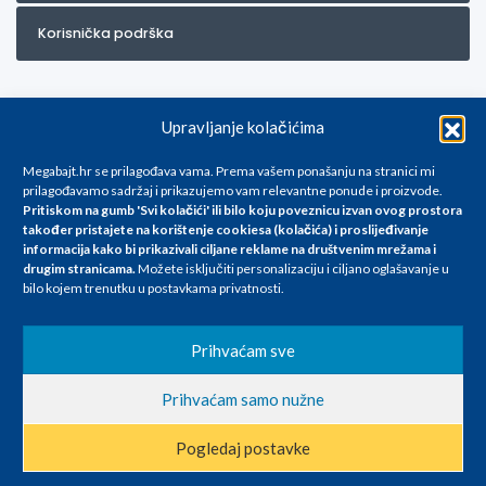
Korisnička podrška
Upravljanje kolačićima
Megabajt.hr se prilagođava vama. Prema vašem ponašanju na stranici mi
prilagođavamo sadržaj i prikazujemo vam relevantne ponude i proizvode.
Pritiskom na gumb 'Svi kolačići' ili bilo koju poveznicu izvan ovog prostora
Za artikle kojih trenutno nema u ponudi obratite nam se na
također pristajete na korištenje cookiesa (kolačića) i proslijeđivanje
info@megabajt.hr. Sve cijene su informativnog karaktera i podložne su
informacija kako bi prikazivali ciljane reklame na
društvenim mrežama i
promjenama, a
drugim stranicama
.
Možete isključiti personalizaciju i ciljano oglašavanje u
iskazane su za avansno plaćanje(gotovina) u Eurima i uključuju PDV. Sve
bilo kojem trenutku u postavkama privatnosti.
cijene su iskazane isključivo za kupovinu putem webshop-a i mogu
se razlikovati od cijena u našim poslovnicama. Trudimo se dati što bolji
i točniji opis i sliku. Unatoč tome, ne možemo garantirati da su svi
Prihvaćam sve
navedeni podaci
i slike u potpunosti točni. Ne odgovaramo za eventualne pogreške
Prihvaćam samo nužne
nastale u opisu proizvoda, greške prilikom štampanja te promjene
cijena.
Pogledaj postavke