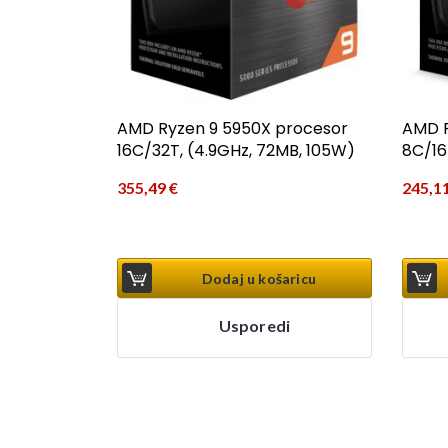
AMD Ryzen 9 5950X procesor
AMD R
16C/32T, (4.9GHz, 72MB, 105W)
8C/16
355,49
€
245,1
Dodaj u košaricu
Usporedi