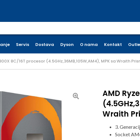
earch for:
ćanje
Servis
Dostava
Dyson
O nama
Kontakt
Outle
800X 8C/16T procesor (4.5GHz,36MB,105W,AM4), MPK sa Wraith Pri
AMD Ryze
(4.5GHz,
Wraith P
3. Generaci
Socket AM