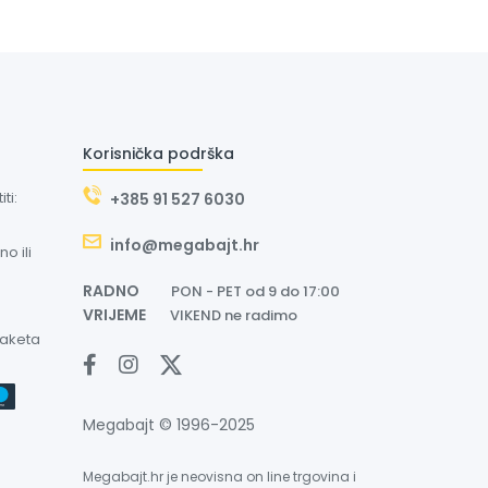
Korisnička podrška
ti:
+385 91 527 6030
info@megabajt.hr
o ili
RADNO
PON - PET od 9 do 17:00
VRIJEME
VIKEND ne radimo
paketa
Megabajt © 1996-2025
Megabajt.hr je neovisna on line trgovina i