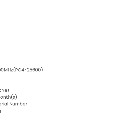
200MHz(PC4-25600)
: Yes
onth(s)
Serial Number
g