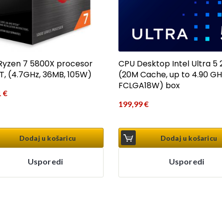
yzen 7 5800X procesor
CPU Desktop Intel Ultra 5 
T, (4.7GHz, 36MB, 105W)
(20M Cache, up to 4.90 GH
FCLGA18W) box
1
€
199,99
€
Dodaj u košaricu
Dodaj u košaricu
Usporedi
Usporedi