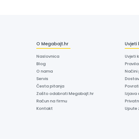
O Megabajt.hr
Uvjeti
Naslovnica
Uvjeti 
Blog
Pravil
O nama
Načini
Servis
Dosta
Česta pitanja
Povrati
Zašto odabrati Megabajt.hr
Izjava 
Račun na firmu
Privatn
Kontakt
Upute 