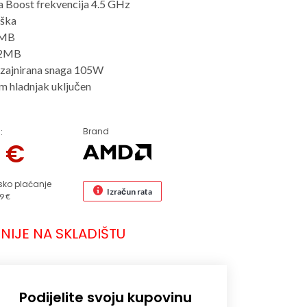
 Boost frekvencija 4.5 GHz
ška
4MB
32MB
izajnirana snaga 105W
m hladnjak uključen
Brand
:
8
€
sko plaćanje
Izračun rata
9 €
NIJE NA SKLADIŠTU
Podijelite svoju kupovinu