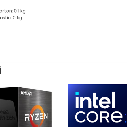
rton: 0.1 kg
astic: 0 kg
i