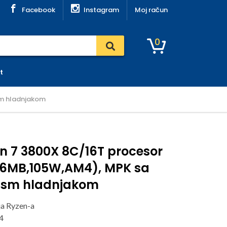
Facebook
Instagram
Moj račun
0
t
sm hladnjakom
n 7 3800X 8C/16T procesor
36MB,105W,AM4), MPK sa
rism hladnjakom
ja Ryzen-a
4