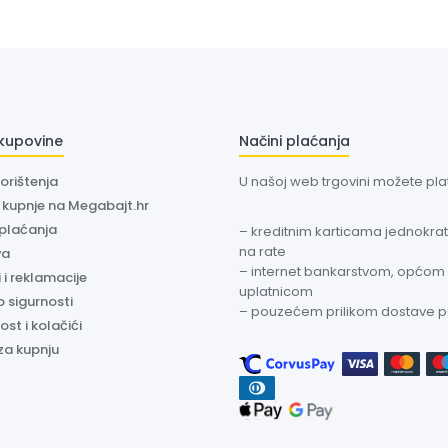
 kupovine
Načini plaćanja
korištenja
U našoj web trgovini možete plati
a kupnje na Megabajt.hr
 plaćanja
– kreditnim karticama jednokratn
na rate
va
– internet bankarstvom, općom
 i reklamacije
uplatnicom
o sigurnosti
– pouzećem prilikom dostave 
ost i kolačići
za kupnju