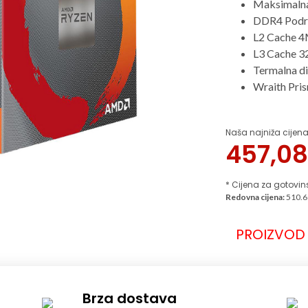
Maksimalna
DDR4 Podr
L2 Cache 
L3 Cache 
Termalna d
Wraith Pris
Naša najniža cijena
457,0
* Cijena za gotovin
Redovna cijena:
510.6
PROIZVOD 
Brza dostava