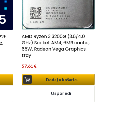
AMD Ryzen 3 3200G (3.6/4.0
225
GHz) Socket AM4, 6MB cache,
z,
65W, Radeon Vega Graphics,
tray
57,61
€
Dodaj u košaricu
Usporedi