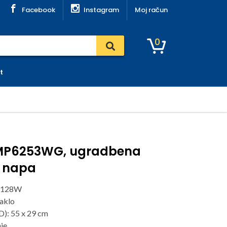
Facebook
Instagram
Moj račun
0
t
MP6253WG, ugradbena
a napa
: 128W
taklo
D): 55 x 29 cm
nje