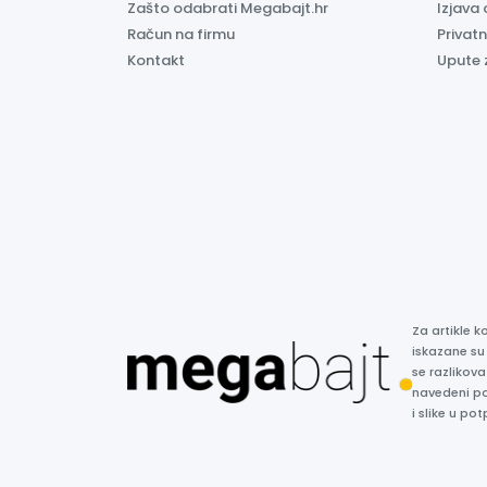
Zašto odabrati Megabajt.hr
Izjava 
Račun na firmu
Privatn
Kontakt
Upute 
Za artikle 
iskazane su
se razlikova
navedeni p
i slike u p