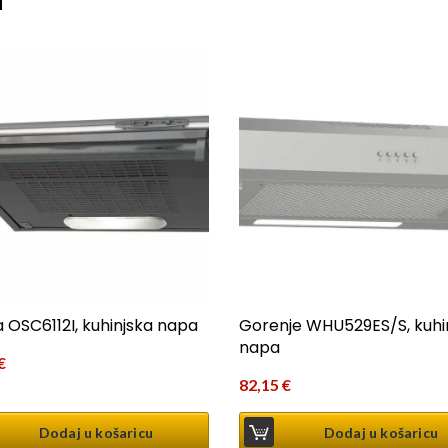
 OSC6112I, kuhinjska napa
Gorenje WHU529ES/S, kuhi
napa
€
82,15
€
Dodaj u košaricu
Dodaj u košaricu