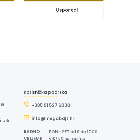
Usporedi
Korisnička podrška
ti:
+385 91 527 6030
info@megabajt.hr
o ili
RADNO
PON - PET od 9 do 17:00
VRIJEME
VIKEND ne radimo