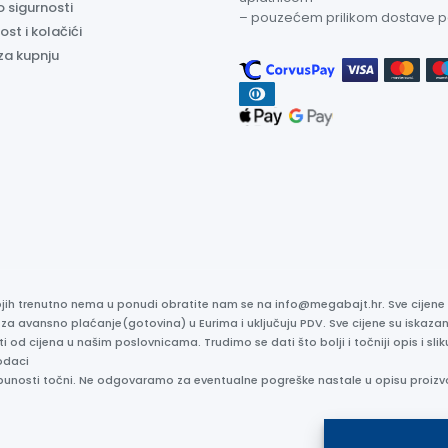
o sigurnosti
– pouzećem prilikom dostave 
ost i kolačići
za kupnju
kojih trenutno nema u ponudi obratite nam se na info@megabajt.hr. Sve cijen
 za avansno plaćanje(gotovina) u Eurima i uključuju PDV. Sve cijene su iskaz
ti od cijena u našim poslovnicama. Trudimo se dati što bolji i točniji opis i s
odaci
otpunosti točni. Ne odgovaramo za eventualne pogreške nastale u opisu proizv