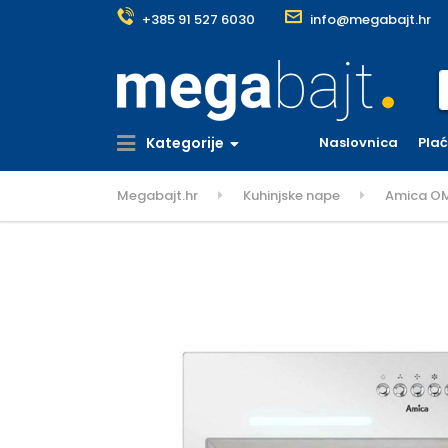
+385 91 527 6030
info@megabajt.hr
S
Kategorije
Naslovnica
Pla
Megabajt.hr
Kuhinjske nape
Amica OM