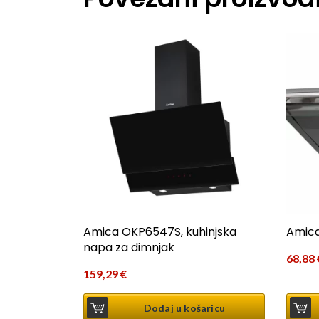
Amica OKP6547S, kuhinjska
Amica
napa za dimnjak
68,88
159,29
€
Dodaj u košaricu