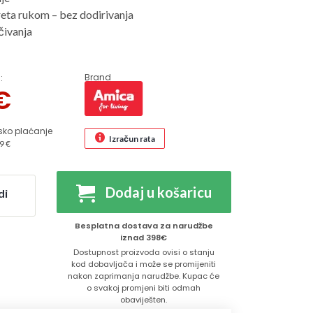
eta rukom – bez dodirivanja
čivanja
Brand
:
€
sko plaćanje
Izračun rata
9 €
Dodaj u košaricu
di
Besplatna dostava za narudžbe
iznad 398€
Dostupnost proizvoda ovisi o stanju
kod dobavljača i može se promijeniti
nakon zaprimanja narudžbe. Kupac će
o svakoj promjeni biti odmah
obaviješten.