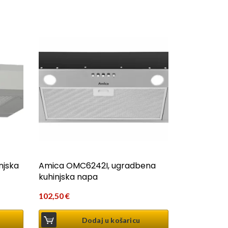
njska
Amica OMC6242I, ugradbena
kuhinjska napa
102,50
€
Dodaj u košaricu