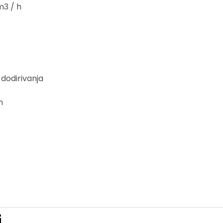
m3 / h
dodirivanja
m
i