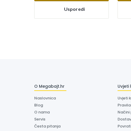
Usporedi
O Megabajt.hr
Uvjeti
Naslovnica
Uvjeti 
Blog
Pravil
O nama
Načini
Servis
Dosta
Česta pitanja
Povrati