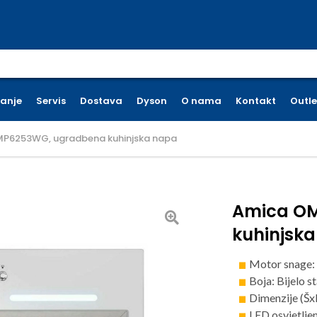
earch for:
ćanje
Servis
Dostava
Dyson
O nama
Kontakt
Outle
P6253WG, ugradbena kuhinjska napa
Amica O
kuhinjsk
Motor snage
Boja: Bijelo s
Dimenzije (Šx
LED osvjetlje