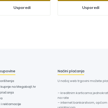
Usporedi
Usporedi
 kupovine
Načini plaćanja
korištenja
U našoj web trgovini možete plati
a kupnje na Megabajt.hr
 plaćanja
– kreditnim karticama jednokratn
na rate
va
– internet bankarstvom, općom
 i reklamacije
uplatnicom