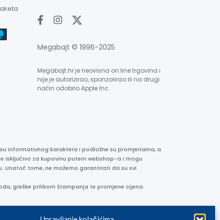
paketa
Megabajt © 1996-2025
Megabajt.hr je neovisna on line trgovina i
nije je autorizirao, sponzorirao ili na drugi
način odobrio Apple Inc.
e su informativnog karaktera i podložne su promjenama, a
ane isključivo za kupovinu putem webshop-a i mogu
liku. Unatoč tome, ne možemo garantirati da su svi
oda, greške prilikom štampanja te promjene cijena.
Upravljanje kolačićima