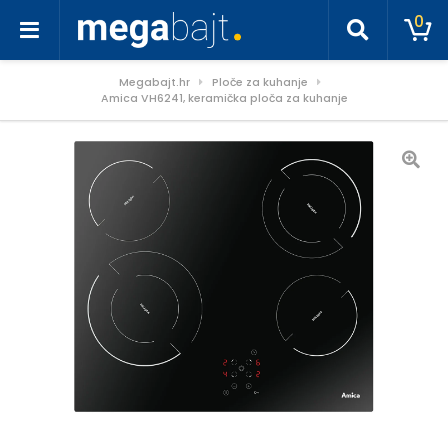
0
Megabajt.hr
Ploče za kuhanje
Amica VH6241, keramička ploča za kuhanje