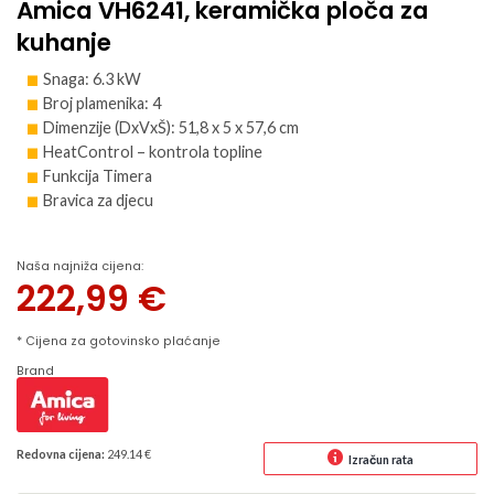
Amica VH6241, keramička ploča za
kuhanje
Snaga: 6.3 kW
Broj plamenika: 4
Dimenzije (DxVxŠ): 51,8 x 5 x 57,6 cm
HeatControl – kontrola topline
Funkcija Timera
Bravica za djecu
Naša najniža cijena:
222,99
€
* Cijena za gotovinsko plaćanje
Brand
Redovna cijena:
249.14 €
Izračun rata