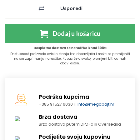
Usporedi
Dodaj u košaricu
Besplatna dostava za narudžbe iznad 398€
Dostupnost proizvoda ovisi o stanju kod dobavljača i može se promijeniti
nakon zaprimanja narudžbe. Kupac će o svakoj promjeni biti odmah
obaviješten.
Podrška kupcima
+385 91 527 6030 ili
info@megabajt.hr
Brza dostava
Brza dostava putem DPD-a ili Overseasa
Podijelite svoju kupovinu