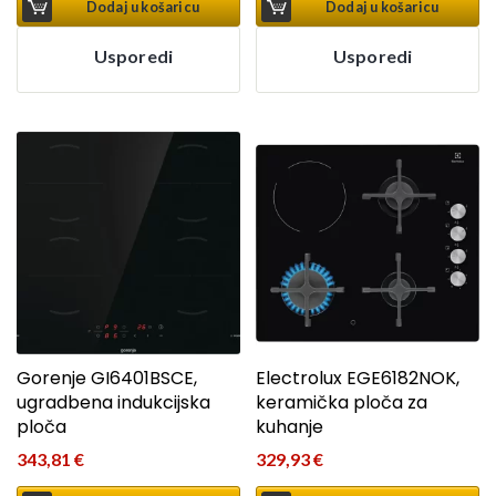
Dodaj u košaricu
Dodaj u košaricu
Usporedi
Usporedi
Gorenje GI6401BSCE,
Electrolux EGE6182NOK,
ugradbena indukcijska
keramička ploča za
ploča
kuhanje
343,81
€
329,93
€