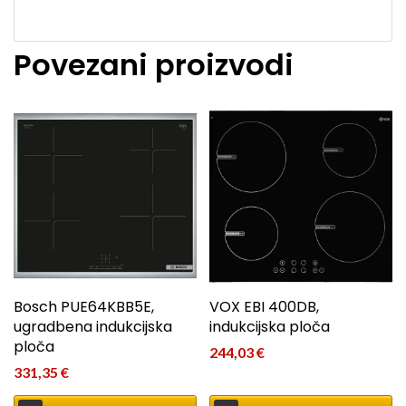
Povezani proizvodi
Bosch PUE64KBB5E,
VOX EBI 400DB,
ugradbena indukcijska
indukcijska ploča
ploča
244,03
€
331,35
€