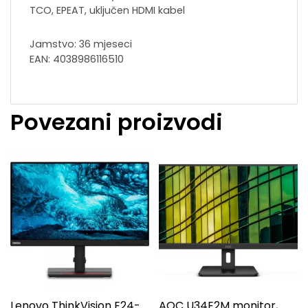
TCO, EPEAT, uključen HDMI kabel
Jamstvo: 36 mjeseci
EAN: 4038986116510
Povezani proizvodi
Lenovo ThinkVision E24-
AOC U34E2M monitor,