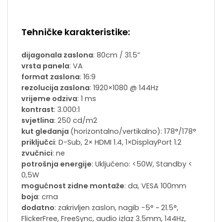
Tehničke karakteristike:
dijagonala zaslona
: 80cm / 31.5”
vrsta panela
: VA
format zaslona
: 16:9
rezolucija zaslona
: 1920×1080 @ 144Hz
vrijeme odziva
: 1 ms
kontrast
: 3.000:1
svjetlina
: 250 cd/m2
kut gledanja
(horizontalno/vertikalno): 178°/178°
priključci
: D-Sub, 2× HDMI 1.4, 1×DisplayPort 1.2
zvučnici
: ne
potrošnja energije
: Uključeno: <50W, Standby <
0,5W
mogućnost zidne montaže
: da, VESA 100mm
boja
: crna
dodatno
: zakrivljen zaslon, nagib -5° ~ 21.5°,
FlickerFree, FreeSync, audio izlaz 3.5mm, 144Hz,