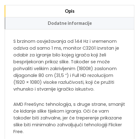
Opis
Dodatne informacije
S brzinom osvježavanja od 144 Hz i vremenom
odziva od samo 1 ms, monitor C32G1 izvrstan je
odabir za igranje bilo kojeg igrača koji želi
besprijekoran prikaz slike. Također se može
pohvaliti velikim zakrivljenim (1800R) zaslonom
dijagonale 80 cm (31,5 “) i Full HD rezolucijom
(1920 × 1080) visoke razlučivosti, koji će pružiti
vrhunsko i stvarnije igračko iskustvo.
AMD FreeSync tehnologija, s druge strane, smanjit
će kidanje slike tijekom igranja. Oči će vam
također biti zahvalne, jer će treperenje prikazane
slike biti minimalno zahvaljujući tehnologiji Flicker
Free.