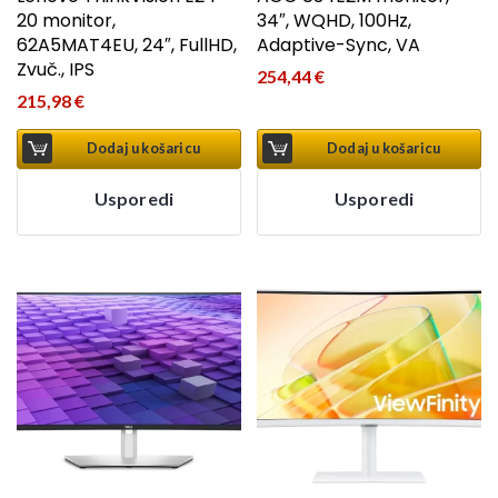
20 monitor,
34″, WQHD, 100Hz,
62A5MAT4EU, 24″, FullHD,
Adaptive-Sync, VA
Zvuč., IPS
254,44
€
215,98
€
Dodaj u košaricu
Dodaj u košaricu
Usporedi
Usporedi