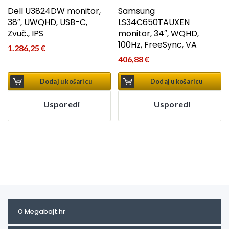
Dell U3824DW monitor,
Samsung
38″, UWQHD, USB-C,
LS34C650TAUXEN
Zvuč., IPS
monitor, 34″, WQHD,
100Hz, FreeSync, VA
1.286,25
€
406,88
€
Dodaj u košaricu
Dodaj u košaricu
Usporedi
Usporedi
O Megabajt.hr