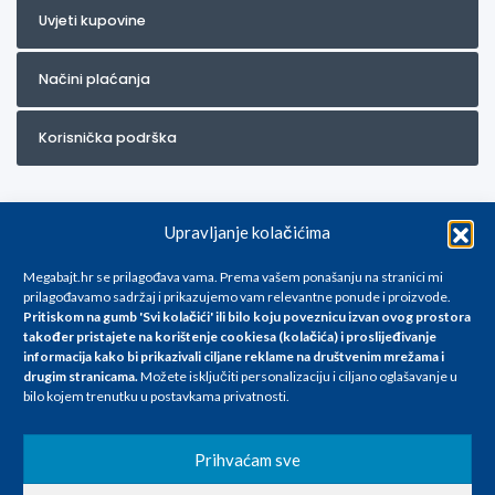
Uvjeti kupovine
Načini plaćanja
Korisnička podrška
Upravljanje kolačićima
Megabajt.hr se prilagođava vama. Prema vašem ponašanju na stranici mi
prilagođavamo sadržaj i prikazujemo vam relevantne ponude i proizvode.
Pritiskom na gumb 'Svi kolačići' ili bilo koju poveznicu izvan ovog prostora
Za artikle kojih trenutno nema u ponudi obratite nam se na
također pristajete na korištenje cookiesa (kolačića) i proslijeđivanje
info@megabajt.hr. Sve cijene su informativnog karaktera i podložne su
informacija kako bi prikazivali ciljane reklame na
društvenim mrežama i
promjenama, a
drugim stranicama
.
Možete isključiti personalizaciju i ciljano oglašavanje u
iskazane su za avansno plaćanje(gotovina) u Eurima i uključuju PDV. Sve
bilo kojem trenutku u postavkama privatnosti.
cijene su iskazane isključivo za kupovinu putem webshop-a i mogu
se razlikovati od cijena u našim poslovnicama. Trudimo se dati što bolji
i točniji opis i sliku. Unatoč tome, ne možemo garantirati da su svi
Prihvaćam sve
navedeni podaci
i slike u potpunosti točni. Ne odgovaramo za eventualne pogreške