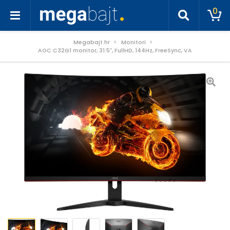
0
Megabajt.hr
Monitori
AOC C32G1 monitor, 31.5″, FullHD, 144Hz, FreeSync, VA