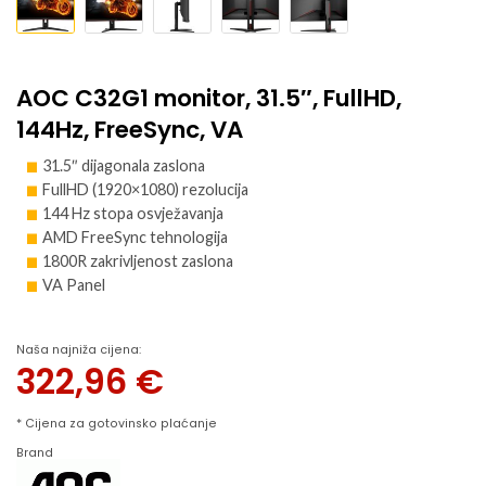
AOC C32G1 monitor, 31.5″, FullHD,
144Hz, FreeSync, VA
31.5″ dijagonala zaslona
FullHD (1920×1080) rezolucija
144 Hz stopa osvježavanja
AMD FreeSync tehnologija
1800R zakrivljenost zaslona
VA Panel
Naša najniža cijena:
322,96
€
* Cijena za gotovinsko plaćanje
Brand