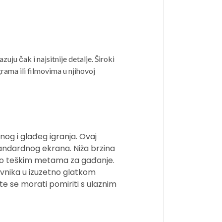
ju čak i najsitnije detalje. Široki
rama ili filmovima u njihovoj
nog i glađeg igranja. Ovaj
tandardnog ekrana. Niža brzina
vrlo teškim metama za gađanje.
ivnika u izuzetno glatkom
 se morati pomiriti s ulaznim