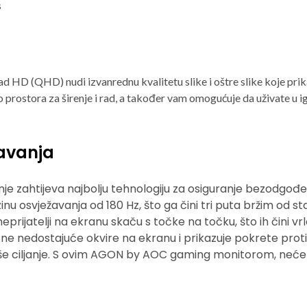
s
HD (QHD) nudi izvanrednu kvalitetu slike i oštre slike koje prikazu
prostora za širenje i rad, a također vam omogućuje da uživate u ig
žavanja
anje zahtijeva najbolju tehnologiju za osiguranje bezodgođe
 osvježavanja od 180 Hz, što ga čini tri puta bržim od s
eprijatelji na ekranu skaču s točke na točku, što ih čini 
ične nedostajuće okvire na ekranu i prikazuje pokrete prot
e ciljanje. S ovim AGON by AOC gaming monitorom, nećete