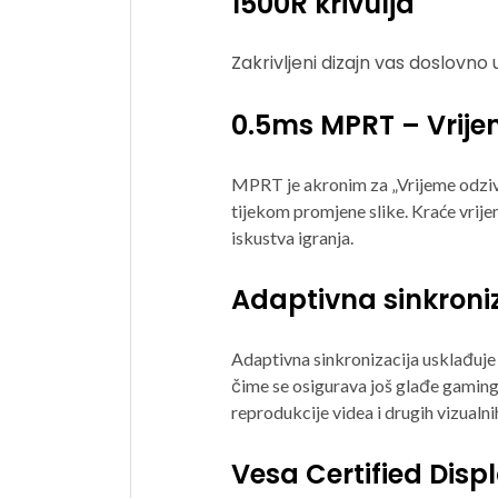
1500R krivulja
Zakrivljeni dizajn vas doslovno
0.5ms MPRT – Vrijem
MPRT je akronim za „Vrijeme odziva
tijekom promjene slike. Kraće vrije
iskustva igranja.
Adaptivna sinkroni
Adaptivna sinkronizacija usklađuje
čime se osigurava još glađe gaming i
reprodukcije videa i drugih vizualn
Vesa Certified Dis