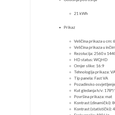
21 kWh
Prikaz
Veličina prikaza u cm: 
Veličina prikaza u inči
Rezolucija: 2560 x 144
HD status: WQHD
Omjer slike: 16:9
Tehnologija prikaza: V
Tip panela: Fast VA
Pozadinsko osvjetljenj
Kut gledanja h/v: 178°
Površina prikaza: mat
Kontrast (dinamički):
Kontrast (statistički): 
Frekvencija: 180 Hz