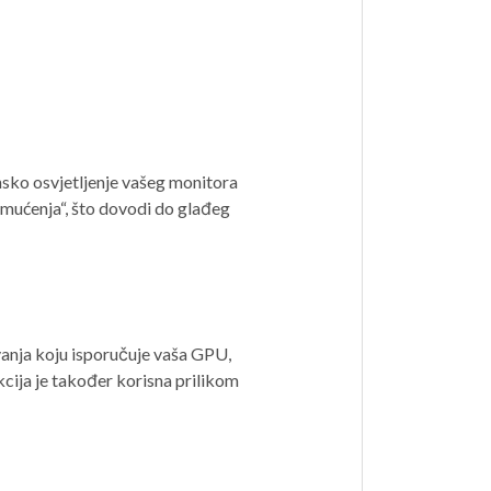
nsko osvjetljenje vašeg monitora
amućenja“, što dovodi do glađeg
vanja koju isporučuje vaša GPU,
nkcija je također korisna prilikom