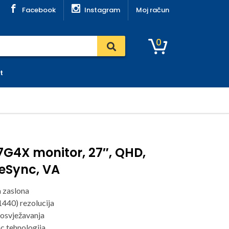
Facebook
Instagram
Moj račun
0
t
G4X monitor, 27″, QHD,
eeSync, VA
a zaslona
40) rezolucija
osvježavanja
 tehnologija