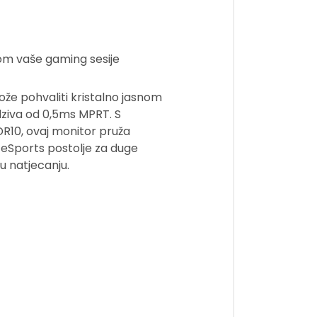
om vaše gaming sesije
že pohvaliti kristalno jasnom
ziva od 0,5ms MPRT. S
R10, ovaj monitor pruža
iv eSports postolje za duge
u natjecanju.