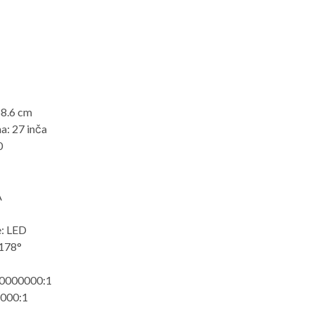
68.6 cm
ma: 27 inča
0
A
e: LED
/178°
 80000000:1
4000:1