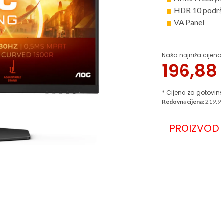
HDR 10 podr
VA Panel
Naša najniža cijena
196,8
* Cijena za gotovin
Redovna cijena:
219.9
PROIZVOD 