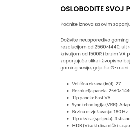
OSLOBODITE SVOJ 
Počnite iznova sa ovim zapanj
Doživite neusporedivo gaming i
rezolucijom od 2560×1440, ult
krivuljom od 1500R i brzim VA
zapanjujuće slike i živopisne bo
gaming sesije, gdje će G-meni b
Veličina ekrana (inči): 27
Rezolucija panela: 2560×144
Tip panela: Fast VA
Sync tehnologija (VRR): Adap
Brzina osvježavanja: 180 Hz
Tip okvira (sprijeda): 3 stran
HDR (Visoki dinamički rasp