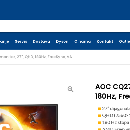
earch for:
ćanje
Servis
Dostava
Dyson
O nama
Kontakt
Outle
nitor, 27″, QHD, 180Hz, FreeSync, VA
AOC CQ27
180Hz, Fr
27″ dijagonal
QHD (2560×14
180 Hz stopa 
AMD FreeSync