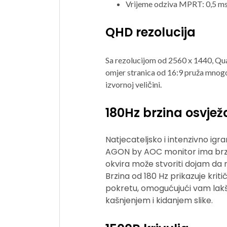
Vrijeme odziva MPRT: 0,5 m
QHD rezolucija
Sa rezolucijom od 2560 x 1440, Quad 
omjer stranica od 16:9 pruža mnogo 
izvornoj veličini.
180Hz brzina osvje
Natjecateljsko i intenzivno igr
AGON by AOC monitor ima brzinu
okvira može stvoriti dojam da n
Brzina od 180 Hz prikazuje krit
pokretu, omogućujući vam lakš
kašnjenjem i kidanjem slike.