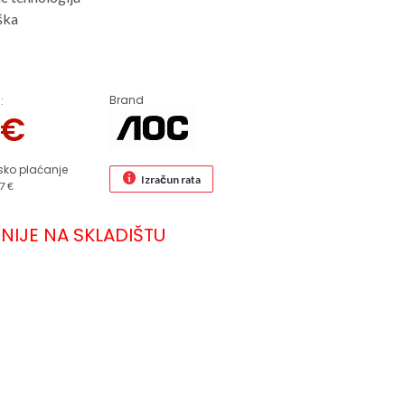
ška
Brand
:
8
€
sko plaćanje
Izračun rata
7 €
NIJE NA SKLADIŠTU