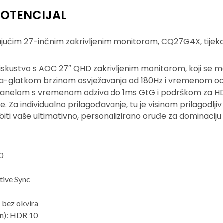
POTENCIJAL
ujućim 27-inčnim zakrivljenim monitorom, CQ27G4X, tijek
skustvo s AOC 27″ QHD zakrivljenim monitorom, koji se mo
ra-glatkom brzinom osvježavanja od 180Hz i vremenom od
 panelom s vremenom odziva do 1ms GtG i podrškom za HD
je. Za individualno prilagođavanje, tu je visinom prilagodlj
iti vaše ultimativno, personalizirano oruđe za dominaciju 
0
tive Sync
e bez okvira
on): HDR 10