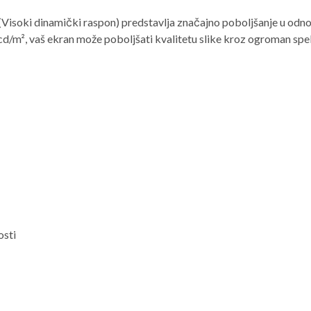
(Visoki dinamički raspon) predstavlja značajno poboljšanje u odn
0 cd/m², vaš ekran može poboljšati kvalitetu slike kroz ogroman spe
osti