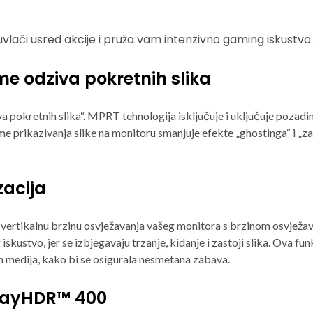
 uvlači usred akcije i pruža vam intenzivno gaming iskustvo.
e odziva pokretnih slika
 pokretnih slika“. MPRT tehnologija isključuje i uključuje pozadi
me prikazivanja slike na monitoru smanjuje efekte „ghostinga“ i „z
zacija
 vertikalnu brzinu osvježavanja vašeg monitora s brzinom osvježa
skustvo, jer se izbjegavaju trzanje, kidanje i zastoji slika. Ova fu
ih medija, kako bi se osigurala nesmetana zabava.
playHDR™ 400