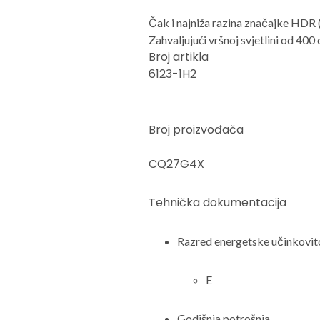
Čak i najniža razina značajke HDR 
Zahvaljujući vršnoj svjetlini od 40
Broj artikla
6123-1H2
Broj proizvođača
CQ27G4X
Tehnička dokumentacija
Razred energetske učinkovit
E
Godišnja potrošnja