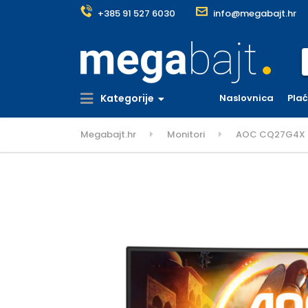
+385 91 527 6030
info@megabajt.hr
S
Kategorije
Naslovnica
Pla
Megabajt.hr
Monitori
AOC CQ27G4X mo