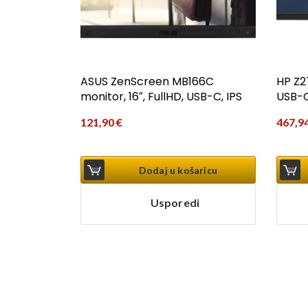
ASUS ZenScreen MB166C
HP Z2
monitor, 16″, FullHD, USB-C, IPS
USB-C
121,90
€
467,9
Dodaj u košaricu
Usporedi