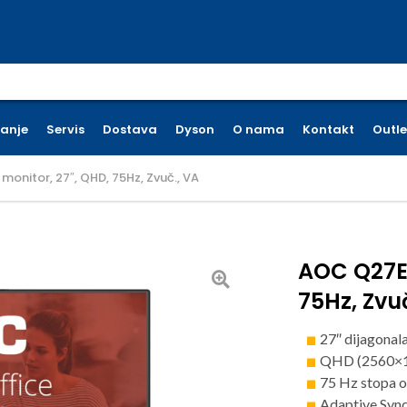
earch for:
ćanje
Servis
Dostava
Dyson
O nama
Kontakt
Outle
nitor, 27″, QHD, 75Hz, Zvuč., VA
AOC Q27E
75Hz, Zvu
27″ dijagonal
QHD (2560×14
75 Hz stopa o
Adaptive Sync