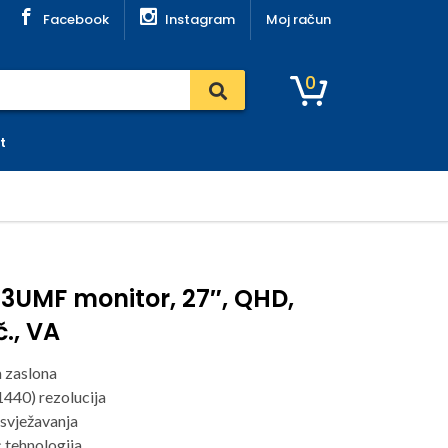
Facebook
Instagram
Moj račun
0
t
3UMF monitor, 27″, QHD,
č., VA
a zaslona
40) rezolucija
svježavanja
 tehnologija