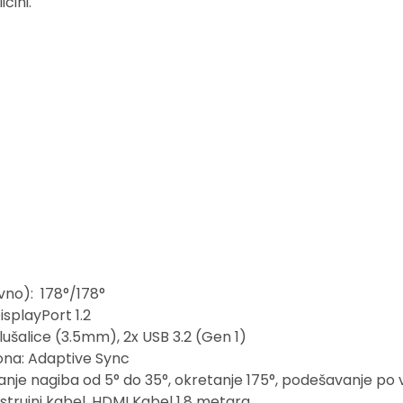
čini.
vno): 178°/178°
DisplayPort 1.2
 slušalice (3.5mm), 2x USB 3.2 (Gen 1)
lona: Adaptive Sync
je nagiba od 5° do 35°, okretanje 175°, podešavanje po v
 strujni kabel, HDMI Kabel 1,8 metara