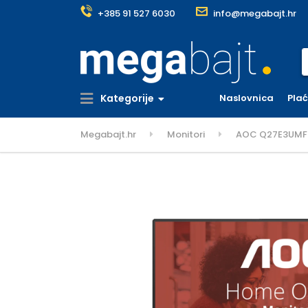
+385 91 527 6030
info@megabajt.hr
S
Kategorije
Naslovnica
Pla
Megabajt.hr
Monitori
AOC Q27E3UMF mo