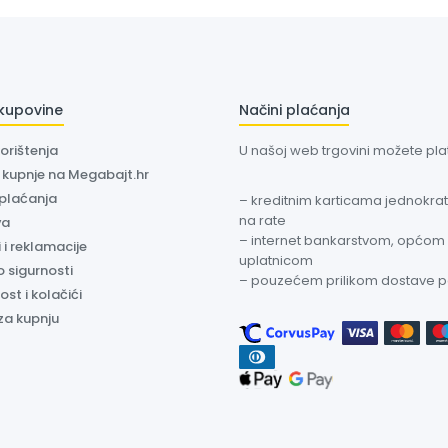
 kupovine
Načini plaćanja
korištenja
U našoj web trgovini možete plati
a kupnje na Megabajt.hr
 plaćanja
– kreditnim karticama jednokratn
na rate
va
– internet bankarstvom, općom
 i reklamacije
uplatnicom
o sigurnosti
– pouzećem prilikom dostave 
ost i kolačići
za kupnju