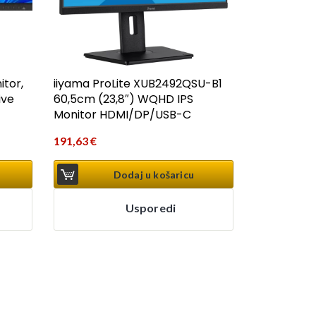
tor,
iiyama ProLite XUB2492QSU-B1
ive
60,5cm (23,8″) WQHD IPS
Monitor HDMI/DP/USB-C
191,63
€
Dodaj u košaricu
Usporedi