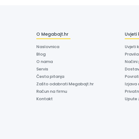
O Megabajt.hr
Uvjeti
Naslovnica
Uvjeti 
Blog
Pravil
O nama
Načini
Servis
Dosta
Česta pitanja
Povrati
Zašto odabrati Megabajt.hr
Izjava 
Račun na firmu
Privatn
Kontakt
Upute 