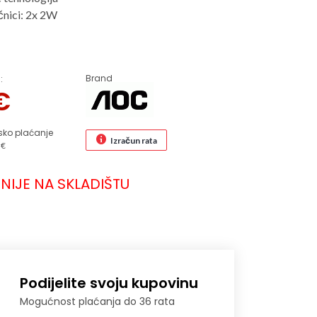
čnici: 2x 2W
Brand
:
€
sko plaćanje
Izračun rata
 €
NIJE NA SKLADIŠTU
Podijelite svoju kupovinu
Mogućnost plaćanja do 36 rata