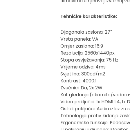
filmovima u njihovoj izvornoj veli
Tehničke karakteristike:
Dijagonala zaslona: 27″
Vrsta panela: VA
Omjer zaslona: 16:9
Rezolucija: 2560x1440px
Stopa osvježavanja: 75 Hz
Vrijeme odziva: 4ms
Svjetlina: 300cd/m2
Kontrast: 4000:1
Zvučnici: Da, 2x 2W
Kut gledanja (okomito/vodora
Video priključci: 1x HDMI 1.4, 1x 
Ostali priključci: Audio izlaz za
Tehnologija protiv kidanja zas
Ergonomske funkcije: Podešavan
U pakiranju uključeno: Monitor,