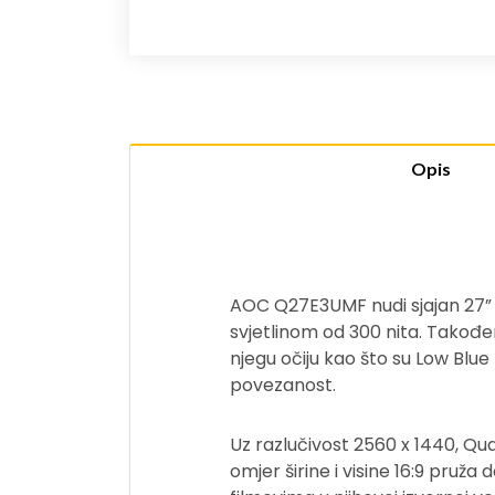
Opis
AOC Q27E3UMF nudi sjajan 27” V
svjetlinom od 300 nita. Takođe
njegu očiju kao što su Low Blue
povezanost.
Uz razlučivost 2560 x 1440, Quad
omjer širine i visine 16:9 pruža