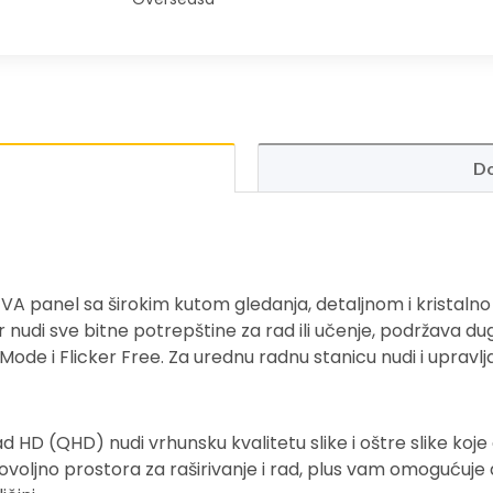
Do
A panel sa širokim kutom gledanja, detaljnom i kristalno
r nudi sve bitne potrepštine za rad ili učenje, podržava 
 Mode i Flicker Free. Za urednu radnu stanicu nudi i uprav
 HD (QHD) nudi vrhunsku kvalitetu slike i oštre slike koje otk
 dovoljno prostora za raširivanje i rad, plus vam omogućuje 