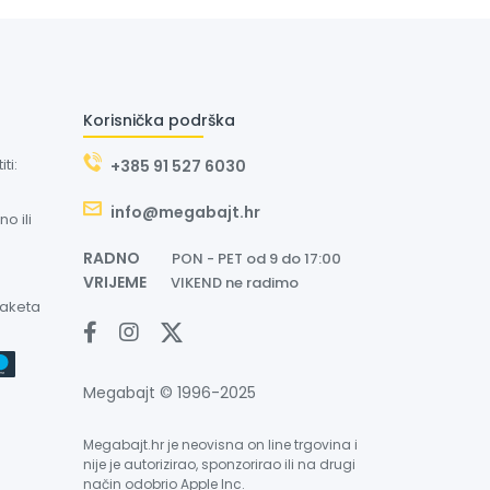
Korisnička podrška
ti:
+385 91 527 6030
info@megabajt.hr
o ili
RADNO
PON - PET od 9 do 17:00
VRIJEME
VIKEND ne radimo
paketa
Megabajt © 1996-2025
Megabajt.hr je neovisna on line trgovina i
nije je autorizirao, sponzorirao ili na drugi
način odobrio Apple Inc.