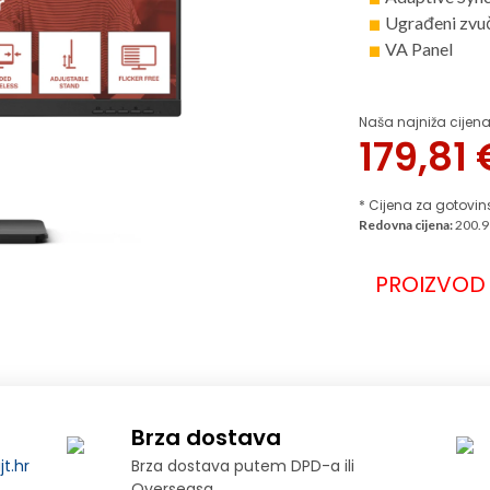
Ugrađeni zvu
VA Panel
Naša najniža cijena
179,81
* Cijena za gotovin
Redovna cijena:
200.9
PROIZVOD 
Brza dostava
t.hr
Brza dostava putem DPD-a ili
Overseasa