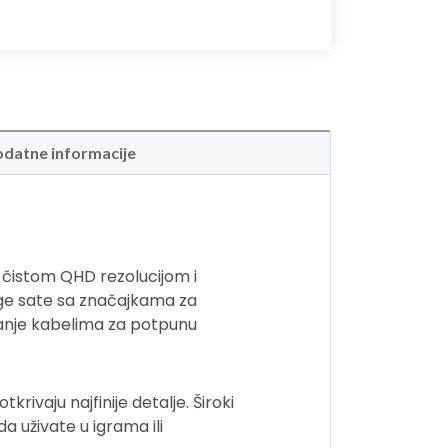
datne informacije
 čistom QHD rezolucijom i
duge sate sa značajkama za
ljanje kabelima za potpunu
rivaju najfinije detalje. Široki
da uživate u igrama ili