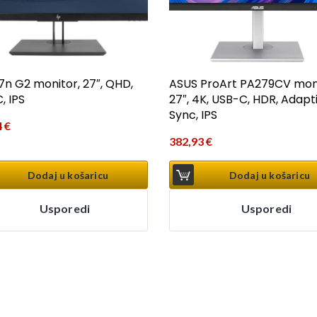
7n G2 monitor, 27″, QHD,
ASUS ProArt PA279CV moni
, IPS
27″, 4K, USB-C, HDR, Adapt
Sync, IPS
4
€
382,93
€
Dodaj u košaricu
Dodaj u košaricu
Usporedi
Usporedi