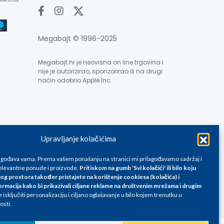
Megabajt © 1996-2025
Megabajt.hr je neovisna on line trgovina i
nije je autorizirao, sponzorirao ili na drugi
način odobrio Apple Inc.
Upravljanje kolačićima
e su informativnog karaktera i podložne su promjenama, a
ane isključivo za kupovinu putem webshop-a i mogu
lagođava vama. Prema vašem ponašanju na stranici mi prilagođavamo sadržaj i
liku. Unatoč tome, ne možemo garantirati da su svi
levantne ponude i proizvode.
Pritiskom na gumb 'Svi kolačići' ili bilo koju
og prostora također pristajete na korištenje cookiesa (kolačića) i
oda, greške prilikom štampanja te promjene cijena.
ormacija kako bi prikazivali ciljane reklame na
društvenim mrežama i drugim
isključiti personalizaciju i ciljano oglašavanje u bilo kojem trenutku u
osti.