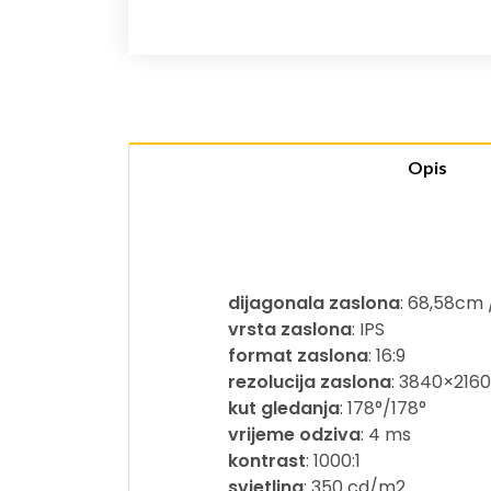
Opis
dijagonala zaslona
: 68,58cm 
vrsta zaslona
: IPS
format zaslona
: 16:9
rezolucija zaslona
: 3840×2160
kut gledanja
: 178°/178°
vrijeme odziva
: 4 ms
kontrast
: 1000:1
svjetlina
: 350 cd/m2