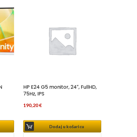
N
HP E24 G5 monitor, 24″, FullHD,
75Hz, IPS
190,20
€
Dodaj u košaricu