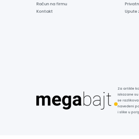
Račun na firmu
Privatn
Kontakt
Upute 
Za artikle 
iskazane su
se razlikova
navedeni p
i slike u p