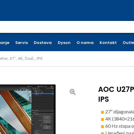
earch for:
ćanje
Servis
Dostava
Dyson
O nama
Kontakt
Outle
r, 27″, 4K, Zvuč., IPS
AOC U27P2
IPS
27″ dijagonal
4K (3840×216
60 Hz stopa o
Ugrađeni zvu