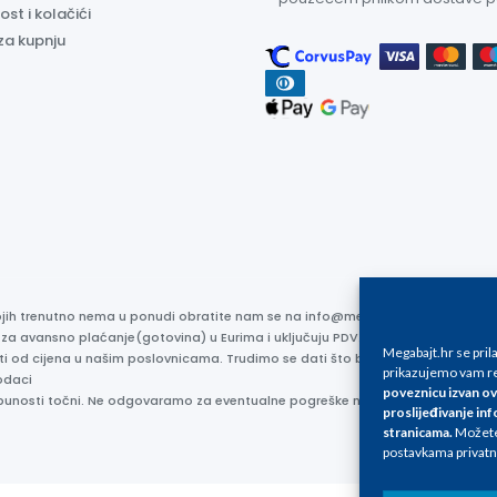
ost i kolačići
za kupnju
kojih trenutno nema u ponudi obratite nam se na info@megabajt.hr. Sve cijen
 za avansno plaćanje(gotovina) u Eurima i uključuju PDV. Sve cijene su iskaz
Megabajt.hr se pri
ti od cijena u našim poslovnicama. Trudimo se dati što bolji i točniji opis i s
prikazujemo vam re
odaci
poveznicu izvan ov
otpunosti točni. Ne odgovaramo za eventualne pogreške nastale u opisu proizv
proslijeđivanje inf
stranicama
.
Možete 
postavkama privatn