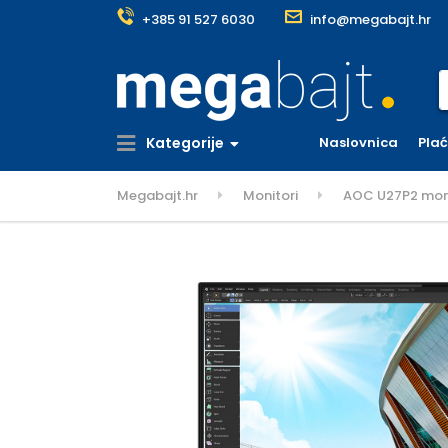
+385 91 527 6030
info@megabajt.hr
S
Kategorije
Naslovnica
Pla
Megabajt.hr
Monitori
AOC U27P2 monito