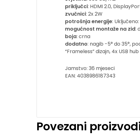
priključci
: HDMI 2.0, DisplayPort
zvučnici
: 2x 2W
potrošnja energije
: Uključeno
mogućnost montaže na zid
:
boja
: crna
dodatno
: nagib -5° do 35°, po
“
Frameless
” dizajn, 4x USB hub 
Jamstvo: 36 mjeseci
EAN: 4038986187343
Povezani proizvod