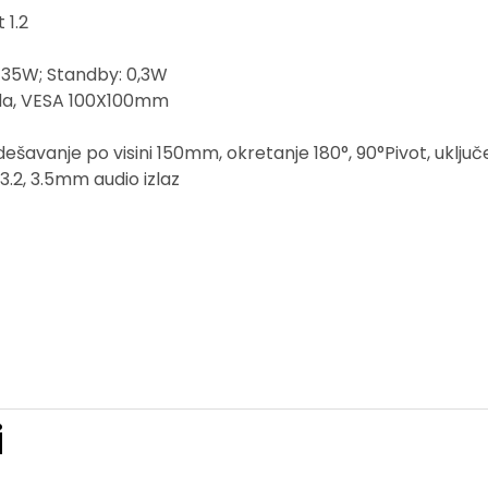
 1.2
: 35W; Standby: 0,3W
 da, VESA 100X100mm
dešavanje po visini 150mm, okretanje 180°, 90°Pivot, uklju
3.2,
3.5mm
audio izlaz
i