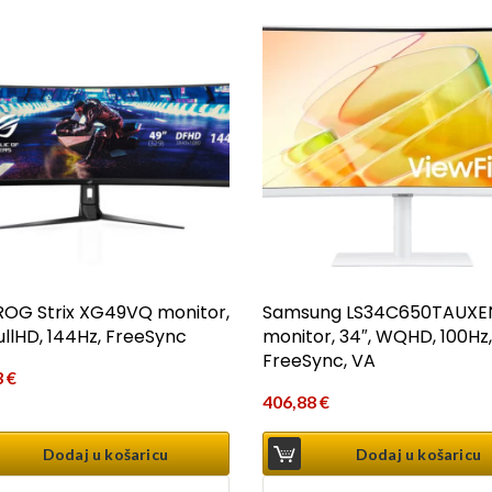
ROG Strix XG49VQ monitor,
Samsung LS34C650TAUXE
FullHD, 144Hz, FreeSync
monitor, 34″, WQHD, 100Hz,
FreeSync, VA
3
€
406,88
€
Dodaj u košaricu
Dodaj u košaricu