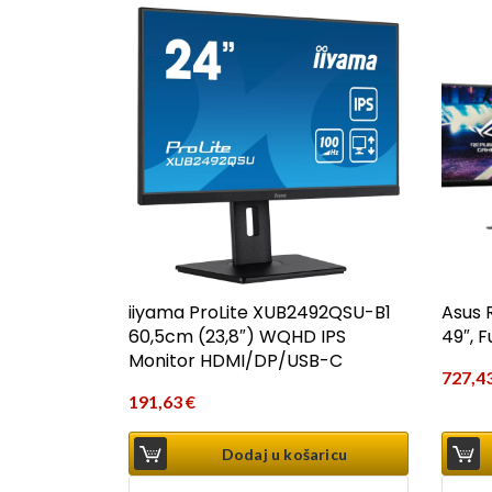
iiyama ProLite XUB2492QSU-B1
Asus 
60,5cm (23,8″) WQHD IPS
49″, 
Monitor HDMI/DP/USB-C
727,4
191,63
€
Dodaj u košaricu