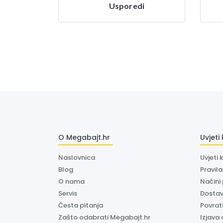
Usporedi
O Megabajt.hr
Uvjeti
Naslovnica
Uvjeti 
Blog
Pravil
O nama
Načini
Servis
Dosta
Česta pitanja
Povrati
Zašto odabrati Megabajt.hr
Izjava 