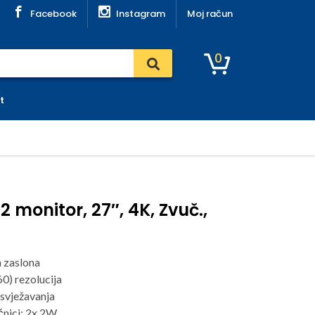
Facebook
Instagram
Moj račun
0
t
 monitor, 27″, 4K, Zvuč.,
a zaslona
0) rezolucija
svježavanja
čnici: 2x 2W