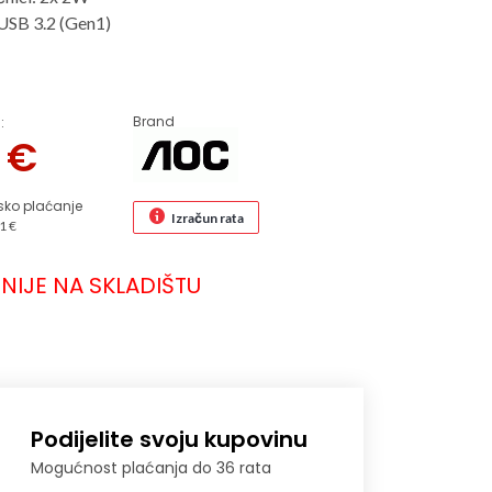
USB 3.2 (Gen1)
Brand
:
4
€
sko plaćanje
Izračun rata
1 €
NIJE NA SKLADIŠTU
Podijelite svoju kupovinu
Mogućnost plaćanja do 36 rata