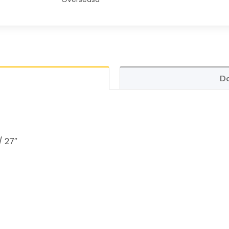
Do
/ 27″