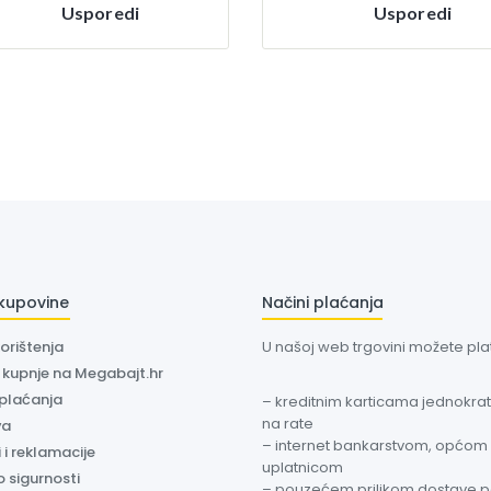
Usporedi
Usporedi
 kupovine
Načini plaćanja
korištenja
U našoj web trgovini možete plati
a kupnje na Megabajt.hr
 plaćanja
– kreditnim karticama jednokratn
na rate
va
– internet bankarstvom, općom
 i reklamacije
uplatnicom
o sigurnosti
– pouzećem prilikom dostave 