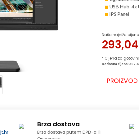
USB Hub: 4x
IPS Panel
Naša najniža cijena
293,0
* Cijena za gotovin
Redovna cijena:
327.4
PROIZVOD 
Brza dostava
t.hr
Brza dostava putem DPD-a ili
Overseasa