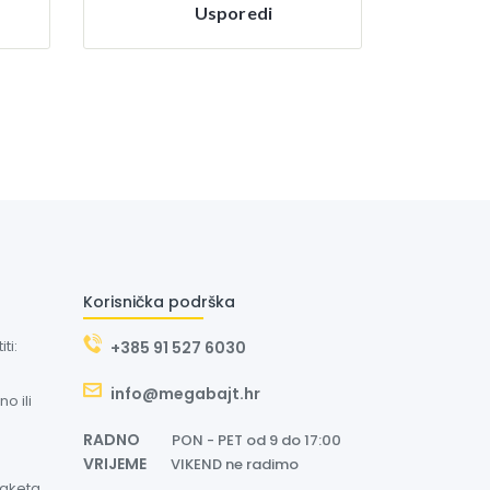
Usporedi
Korisnička podrška
ti:
+385 91 527 6030
info@megabajt.hr
o ili
RADNO
PON - PET od 9 do 17:00
VRIJEME
VIKEND ne radimo
paketa