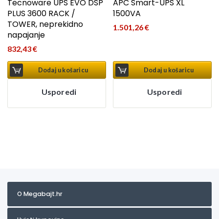
Tecnoware UPS EVO DSP
APC Smart-UPS XL
PLUS 3600 RACK /
1500VA
TOWER, neprekidno
1.501,26
€
napajanje
832,43
€
Dodaj u košaricu
Dodaj u košaricu
Usporedi
Usporedi
O Megabajt.hr