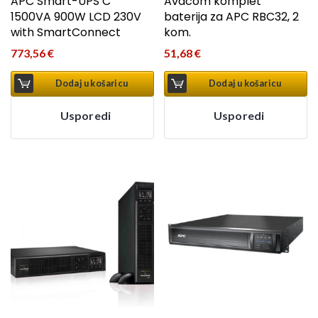
APC Smart-UPS C
Avacom komplet
1500VA 900W LCD 230V
baterija za APC RBC32, 2
with SmartConnect
kom.
773,56
€
51,68
€
Dodaj u košaricu
Dodaj u košaricu
Usporedi
Usporedi