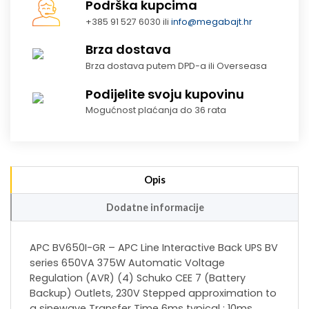
Podrška kupcima
+385 91 527 6030 ili
info@megabajt.hr
Brza dostava
Brza dostava putem DPD-a ili Overseasa
Podijelite svoju kupovinu
Mogućnost plaćanja do 36 rata
Opis
Dodatne informacije
APC BV650I-GR – APC Line Interactive Back UPS BV
series 650VA 375W Automatic Voltage
Regulation (AVR) (4) Schuko CEE 7 (Battery
Backup) Outlets, 230V Stepped approximation to
a sinewave Transfer Time 6ms typical : 10ms