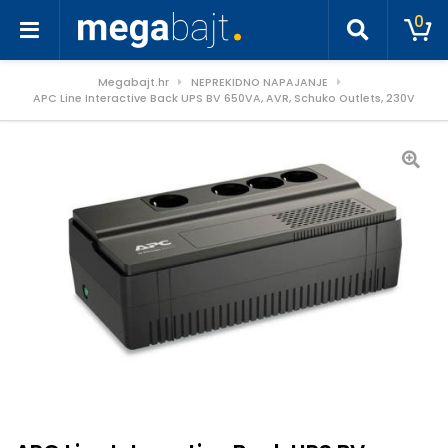
0
Megabajt.hr
NEPREKIDNO NAPAJANJE
APC Line Interactive Back UPS BV 650VA, AVR, Schuko Outlets, 230V