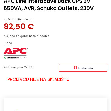
APC Line Interactive Back UPS BV
650VA, AVR, Schuko Outlets, 230V
Naša najniža cijena:
82,50
€
* Cijena za gotovinsko plaćanje
Brand
Redovna cijena:
92.18 €
Izračun rata
PROIZVOD NIJE NA SKLADIŠTU