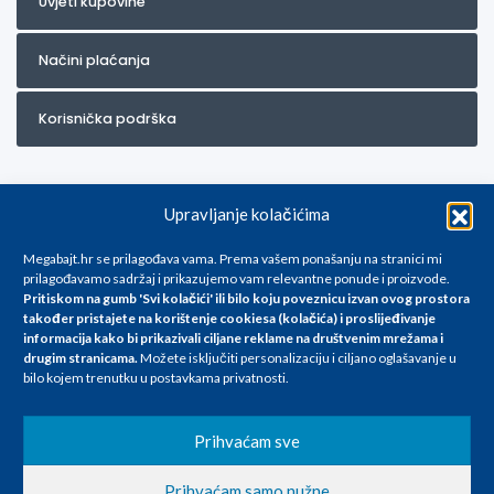
Uvjeti kupovine
Načini plaćanja
Korisnička podrška
Upravljanje kolačićima
Megabajt.hr se prilagođava vama. Prema vašem ponašanju na stranici mi
prilagođavamo sadržaj i prikazujemo vam relevantne ponude i proizvode.
Pritiskom na gumb 'Svi kolačići' ili bilo koju poveznicu izvan ovog prostora
Za artikle kojih trenutno nema u ponudi obratite nam se na
također pristajete na korištenje cookiesa (kolačića) i proslijeđivanje
info@megabajt.hr. Sve cijene su informativnog karaktera i podložne su
informacija kako bi prikazivali ciljane reklame na
društvenim mrežama i
promjenama, a
drugim stranicama
.
Možete isključiti personalizaciju i ciljano oglašavanje u
iskazane su za avansno plaćanje(gotovina) u Eurima i uključuju PDV. Sve
bilo kojem trenutku u postavkama privatnosti.
cijene su iskazane isključivo za kupovinu putem webshop-a i mogu
se razlikovati od cijena u našim poslovnicama. Trudimo se dati što bolji
i točniji opis i sliku. Unatoč tome, ne možemo garantirati da su svi
Prihvaćam sve
navedeni podaci
i slike u potpunosti točni. Ne odgovaramo za eventualne pogreške
Prihvaćam samo nužne