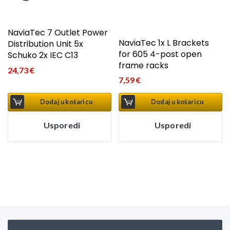
NaviaTec 7 Outlet Power
NaviaTec 1x L Brackets
Distribution Unit 5x
for 605 4-post open
Schuko 2x IEC C13
frame racks
24,73
€
7,59
€
Dodaj u košaricu
Dodaj u košaricu
Usporedi
Usporedi