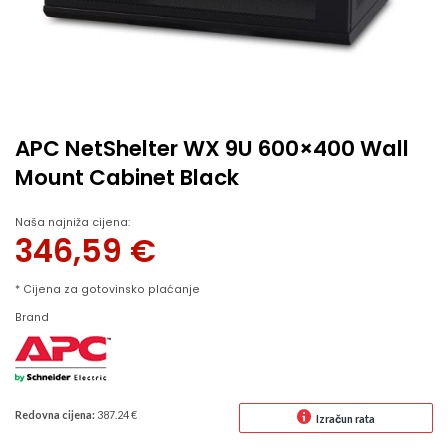
APC NetShelter WX 9U 600×400 Wall
Mount Cabinet Black
Naša najniža cijena:
346,59
€
* Cijena za gotovinsko plaćanje
Brand
Redovna cijena:
387.24 €
Izračun rata