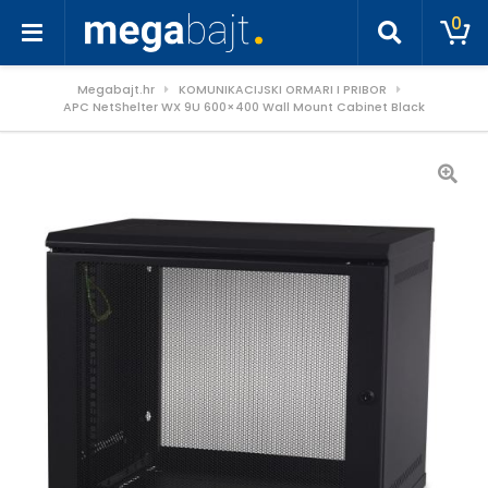
0
Megabajt.hr
KOMUNIKACIJSKI ORMARI I PRIBOR
APC NetShelter WX 9U 600×400 Wall Mount Cabinet Black