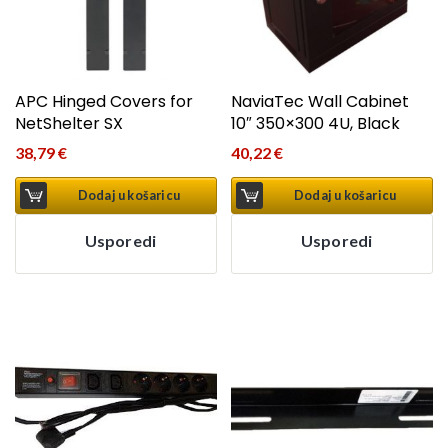
APC Hinged Covers for
NaviaTec Wall Cabinet
NetShelter SX
10″ 350×300 4U, Black
38,79
€
40,22
€
Dodaj u košaricu
Dodaj u košaricu
Usporedi
Usporedi