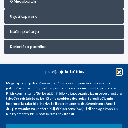
O Megabajt.hr
Uvjeti kupovine
Načini plaćanja
Korisnička podrška
Upravljanje kolačićima
Megabajt.hr se prilagođava vama. Prema vašem ponašanju na stranici mi
prilagođavamo sadržaj i prikazujemo vam relevantne ponude i proizvode.
Pritiskom na gumb 'Svi kolačići' ili bilo koju poveznicu izvan ovog prostora
Za artikle kojih trenutno nema u ponudi obratite nam se na
također pristajete na korištenje cookiesa (kolačića) i proslijeđivanje
info@megabajt.hr. Sve cijene su informativnog karaktera i podložne su
informacija kako bi prikazivali ciljane reklame na
društvenim mrežama i
promjenama, a
drugim stranicama
.
Možete isključiti personalizaciju i ciljano oglašavanje u
iskazane su za avansno plaćanje(gotovina) u Eurima i uključuju PDV. Sve
bilo kojem trenutku u postavkama privatnosti.
cijene su iskazane isključivo za kupovinu putem webshop-a i mogu
se razlikovati od cijena u našim poslovnicama. Trudimo se dati što bolji