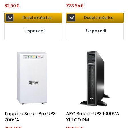
82,50
€
773,56
€
Dodaj u košaricu
Dodaj u košaricu
Usporedi
Usporedi
Tripplite SmartPro UPS
APC Smart-UPS 1000VA
700VA
XL LCD RM
208,69
€
904,31
€