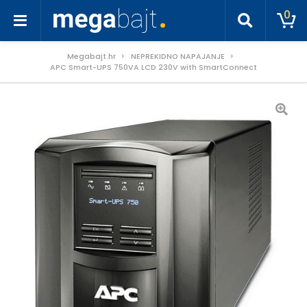
0
Megabajt.hr
NEPREKIDNO NAPAJANJE
APC Smart-UPS 750VA LCD 230V with SmartConnect