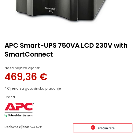
APC Smart-UPS 750VA LCD 230V with
SmartConnect
Naša najniža cijena:
469,36
€
* Cijena za gotovinsko plaćanje
Brand
Redovna cijena:
524.42 €
Izračun rata