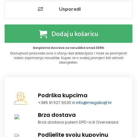
Usporedi
Dodaj u košaricu
Besplatna dostava za narudžbe iznad 398€
Dostupnost proizvoda ovisi o stanju kod dobavljača i može se promijeniti
nakon zaprimanja narudžbe. Kupac će o svakoj promjeni biti odmah
obaviješten.
Podrška kupcima
+385 91 527 6030 ili
info@megabajt.hr
Brza dostava
Brza dostava putem DPD-a ili Overseasa
Podijelite svoju kupovinu