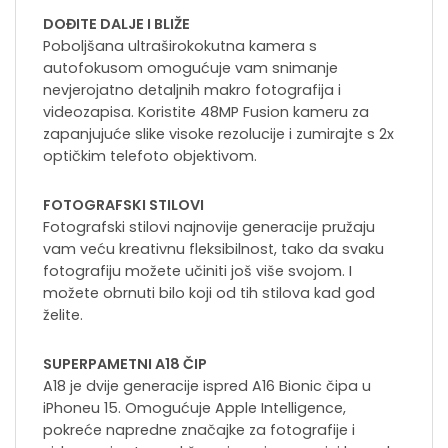
DOĐITE DALJE I BLIŽE
Poboljšana ultraširokokutna kamera s
autofokusom omogućuje vam snimanje
nevjerojatno detaljnih makro fotografija i
videozapisa. Koristite 48MP Fusion kameru za
zapanjujuće slike visoke rezolucije i zumirajte s 2x
optičkim telefoto objektivom.
FOTOGRAFSKI STILOVI
Fotografski stilovi najnovije generacije pružaju
vam veću kreativnu fleksibilnost, tako da svaku
fotografiju možete učiniti još više svojom. I
možete obrnuti bilo koji od tih stilova kad god
želite.
SUPERPAMETNI A18 ČIP
A18 je dvije generacije ispred A16 Bionic čipa u
iPhoneu 15. Omogućuje Apple Intelligence,
pokreće napredne značajke za fotografije i