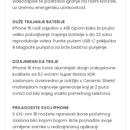
videozapise te podržava igranje na razini konzole,
uz iznimnu energetsku učinkovitost.
DUŽE TRAJANJE BATERIJE
iPhone 16 radi zajedno s A18 čipom kako bi pružio
veliko poboljšanje trajanja baterije s do 22 sata
reprodukcije videa. Punite putem USB-C priključka
ili MagSafe punjača za brže bežično punjenje.
DIZAJNIRAN DA TRAJE
iPhone 16 ima čvrsti aluminijski dizajn zrakoplovne
kvalitete sa 6,1-inčnim Super Retina XDR
zaslonom. Izvanredno je izdržljiv s Ceramic Shield
materijalom najnovije generacije koji je 2 puta
čvršći od bilo kojeg stakla pametnog telefona.
PRILAGODITE SVOJ IPHONE
S iOS-om 18 možete nijansirati ikone početnog
zaslona bilo kojom bojom. Brže pronađite svoje
omiljene snimke u redizajniranoj aplikaciji