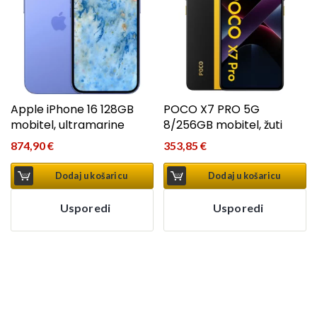
Apple iPhone 16 128GB
POCO X7 PRO 5G
mobitel, ultramarine
8/256GB mobitel, žuti
874,90
€
353,85
€
Dodaj u košaricu
Dodaj u košaricu
Usporedi
Usporedi