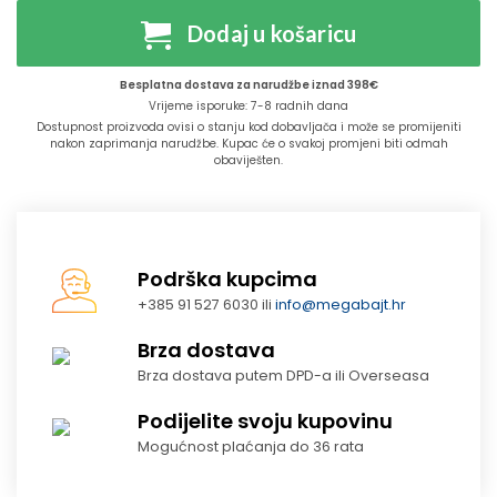
Dodaj u košaricu
Besplatna dostava za narudžbe iznad 398€
Vrijeme isporuke: 7-8 radnih dana
Dostupnost proizvoda ovisi o stanju kod dobavljača i može se promijeniti
nakon zaprimanja narudžbe. Kupac će o svakoj promjeni biti odmah
obaviješten.
Podrška kupcima
+385 91 527 6030 ili
info@megabajt.hr
Brza dostava
Brza dostava putem DPD-a ili Overseasa
Podijelite svoju kupovinu
Mogućnost plaćanja do 36 rata