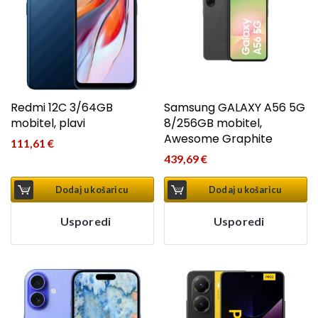
Redmi 12C 3/64GB
Samsung GALAXY A56 5G
mobitel, plavi
8/256GB mobitel,
Awesome Graphite
111,61
€
439,69
€
Dodaj u košaricu
Dodaj u košaricu
Usporedi
Usporedi