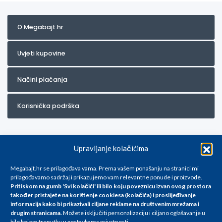
O Megabajt.hr
Uvjeti kupovine
Načini plaćanja
Korisnička podrška
Upravljanje kolačićima
Megabajt.hr se prilagođava vama. Prema vašem ponašanju na stranici mi
prilagođavamo sadržaj i prikazujemo vam relevantne ponude i proizvode.
Pritiskom na gumb 'Svi kolačići' ili bilo koju poveznicu izvan ovog prostora
Za artikle kojih trenutno nema u ponudi obratite nam se na
također pristajete na korištenje cookiesa (kolačića) i proslijeđivanje
info@megabajt.hr. Sve cijene su informativnog karaktera i podložne su
informacija kako bi prikazivali ciljane reklame na
društvenim mrežama i
promjenama, a
drugim stranicama
.
Možete isključiti personalizaciju i ciljano oglašavanje u
iskazane su za avansno plaćanje(gotovina) u Eurima i uključuju PDV. Sve
bilo kojem trenutku u postavkama privatnosti.