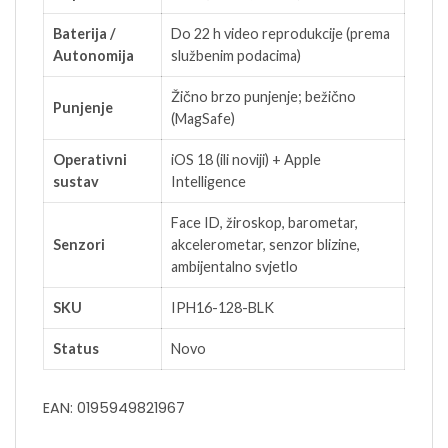
Baterija /
Do 22 h video reprodukcije (prema
Autonomija
službenim podacima)
Žično brzo punjenje; bežično
Punjenje
(MagSafe)
Operativni
iOS 18 (ili noviji) + Apple
sustav
Intelligence
Face ID, žiroskop, barometar,
Senzori
akcelerometar, senzor blizine,
ambijentalno svjetlo
SKU
IPH16-128-BLK
Status
Novo
EAN: 0195949821967