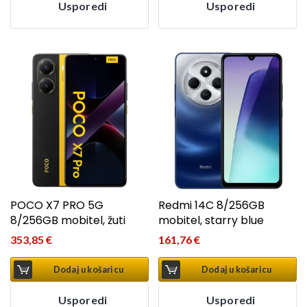
Usporedi
Usporedi
POCO X7 PRO 5G
Redmi 14C 8/256GB
8/256GB mobitel, žuti
mobitel, starry blue
353,85
€
161,76
€
Dodaj u košaricu
Dodaj u košaricu
Usporedi
Usporedi