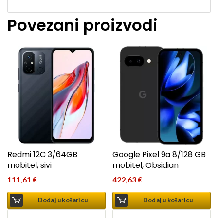
Povezani proizvodi
Redmi 12C 3/64GB
Google Pixel 9a 8/128 GB
mobitel, sivi
mobitel, Obsidian
111,61
€
422,63
€
Dodaj u košaricu
Dodaj u košaricu