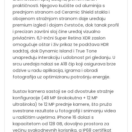
praktičnosti. Njegovo kućište od aluminija s
prednjom stranom od Ceramic Shield stakla i
obojenom stražnjom stranom daje uređaju
premium izgled i dojam čvrstoće, dok tanak profil
i precizan završni sloj čine uređaj vizualno
privlačnim. 6,1-inčni Super Retina XDR zaslon
omogućuje oštar i živ prikaz te podržava HDR
sadržaj, dok Dynamic Island i True Tone
unapređuju interakciju i udobnost pri gledanju. U
srcu uređaja nalazi se A18 čip koji osigurava brze
odzive u radu aplikacija, igrama i obradi
fotografija uz optimiziranu potrošnju energije.
Sustav kamera sastoji se od dvostruke stražnje
konfiguracije (48 MP širokokutna + 12 MP
ultraširoka) te 12 MP prednje kamere, što pruža
svestrane rezultate u fotografiji i snimanju videa
u različitim uvjetima. iPhone 16 dolazi s
kapacitetom od 128 GB, dovoljno prostora za
većinu svakodnevnih korisnika, a IP68 certifikat