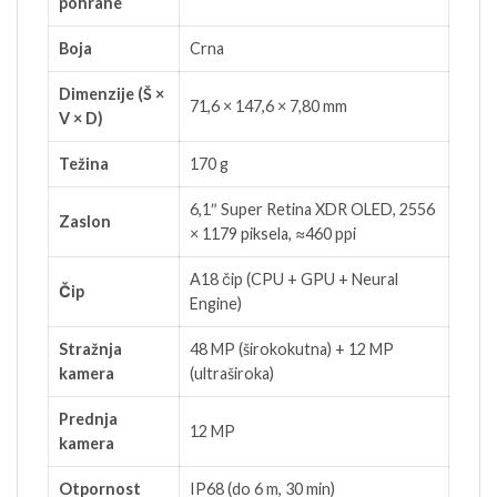
pohrane
Boja
Crna
Dimenzije (Š ×
71,6 × 147,6 × 7,80 mm
V × D)
Težina
170 g
6,1″ Super Retina XDR OLED, 2556
Zaslon
× 1179 piksela, ≈460 ppi
A18 čip (CPU + GPU + Neural
Čip
Engine)
Stražnja
48 MP (širokokutna) + 12 MP
kamera
(ultraširoka)
Prednja
12 MP
kamera
Otpornost
IP68 (do 6 m, 30 min)