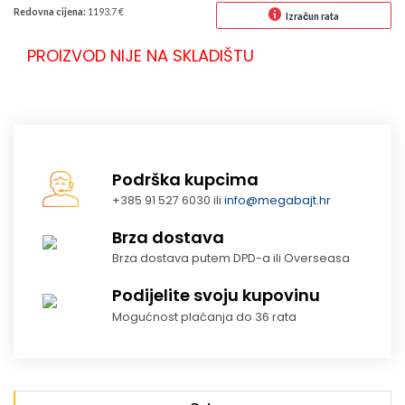
Redovna cijena:
1193.7 €
Izračun rata
PROIZVOD NIJE NA SKLADIŠTU
Podrška kupcima
+385 91 527 6030 ili
info@megabajt.hr
Brza dostava
Brza dostava putem DPD-a ili Overseasa
Podijelite svoju kupovinu
Mogućnost plaćanja do 36 rata