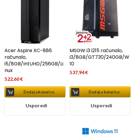
Acer Aspire XC-886
MSGW i3 i215 računalo,
računalo,
i3/8GB/GT730/240GB/W
i5/8GB/IntUHD/256GB/Li
10
nux
537,94
€
522,60
€
Dodaj u košaricu
Dodaj u košaricu
Usporedi
Usporedi