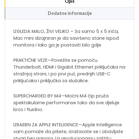
Opis
Dodatne informacije
IZGLEDA MALO, ŽIVI VELIKO – Sa samo 5 x 5 inča,
Mac mini dizajniran je da savršeno stane ispod
monitora i lako ga je postaviti bilo gdje.
PRAKTIČNE VEZE—Povežite se pomoću
Thunderbolt, HDMI i Gigabit Ethernet priključaka na
stražnjoj strani, i po prvi put, prednjih USB-C
priključaka i priključka za slušalice.
SUPERCHARGED BY M4—Moćni M4 čip pruža
spektakularne performanse tako da sve djeluje
brzo i fluidno.
IZRAĐEN ZA APPLE INTELIGENCE—Apple Intelligence
vam pomaže da pišete, izražavate se i obavljate
stvari bez napora. Uz revolucionarnu zaštitu