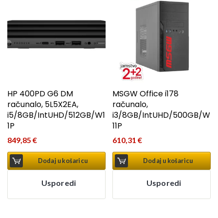
HP 400PD G6 DM
MSGW Office i178
računalo, 5L5X2EA,
računalo,
i5/8GB/IntUHD/512GB/W1
i3/8GB/IntUHD/500GB/W
1P
11P
849,85
€
610,31
€
Dodaj u košaricu
Dodaj u košaricu
Usporedi
Usporedi