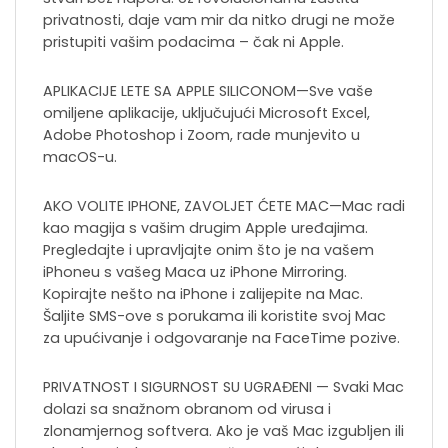
privatnosti, daje vam mir da nitko drugi ne može
pristupiti vašim podacima – čak ni Apple.
APLIKACIJE LETE SA APPLE SILICONOM—Sve vaše
omiljene aplikacije, uključujući Microsoft Excel,
Adobe Photoshop i Zoom, rade munjevito u
macOS-u.
AKO VOLITE IPHONE, ZAVOLJET ĆETE MAC—Mac radi
kao magija s vašim drugim Apple uređajima.
Pregledajte i upravljajte onim što je na vašem
iPhoneu s vašeg Maca uz iPhone Mirroring.
Kopirajte nešto na iPhone i zalijepite na Mac.
Šaljite SMS-ove s porukama ili koristite svoj Mac
za upućivanje i odgovaranje na FaceTime pozive.
PRIVATNOST I SIGURNOST SU UGRAĐENI — Svaki Mac
dolazi sa snažnom obranom od virusa i
zlonamjernog softvera. Ako je vaš Mac izgubljen ili