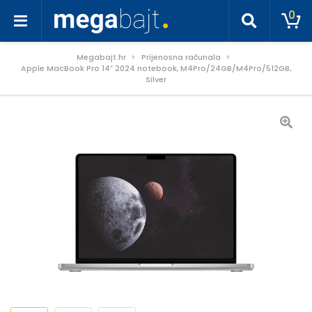
0
Megabajt.hr
Prijenosna računala
Apple MacBook Pro 14″ 2024 notebook, M4Pro/24GB/M4Pro/512GB,
Silver