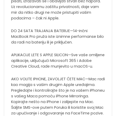
pisati, izražavati se i obavljati stvari bez napora.
Uz revolucionarnu zaštitu privatnosti, daje vam
mir da nitko drugi ne može pristupiti vašim
podacima – čak ni Apple.
DO 24 SATA TRAJANJA BATERIJE—14-inčni
MacBook Pro pruža iste iznimne performanse bilo
da radi na bateriju ili je priključen.
APLIKACIJE LETE S APPLE SILICON—Sve vaše omiljene
aplikacije, uključujući Microsoft 365 i Adobe
Creative Cloud, rade munjevito u macOS-u.
AKO VOLITE IPHONE, ZAVOLJET ĆETE MAC—Mac radi
kao magija s vašim drugim Apple uređajima.
Pregledajte i kontrolirajte što je na vašem iPhoneu
s vašeg Maca pomoću iPhone Mirroringa.
Kopirajte nešto na iPhone i zalijepite na Mac.
Šaljite SMS-ove putem Poruka ili koristite svoj Mac
za upućivanje i odgovaranje na FaceTime pozive.