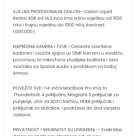
SJAJAN PROFESIONALNI ZASLON—Zaslon Liquid
Retina XDR od 14,2 inča ima vršnu svjetlinu od 1600
nita i trajnu svjetlinu do 1000 nita, kontrast
1.000.000:1.
NAPREDNA KAMERA I ZVUK—Ostanite savršeno
kadrirani i zvučite sjajno uz 12MP kameru u središtu
pozornice, tri mikrofona studijske kvalitete i šest
zvučnika sa Spatial Audio s podrškom za Dolby
Atmos.
POVEŽITE SVE—14-inčni MacBook Pro ima tri
Thunderbolt 4 priključka, MagSafe 3 priključak za
punjenje, utor za SDXC karticu, HDMI priključak i
priključak za slušalice. I podržava do dva vanjska
zaslona.
PRIVATNOST I SIGURNOST SU UGRAĐENI — Svaki Mac