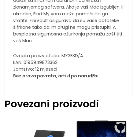
dolazi sa snažnom obranom od virusa i
zlonamjernog softvera. Ako je vaš Mac izgubljen ili
ukraden, Find My vam može pomoći da ga
vratite. FileVault osigurava da su vaše datoteke
šifrirane tako da im drugi ne mogu pristupiti. A
besplatna sigurnosna ažuriranja pomažu zaštititi
vaš Mac.
Oznaka proizvođača: MX2E3D/A
EAN: 0195949873362
Jamstvo: 12 mjeseci
Bez prava povrata, artikl po narudžbi.
Povezani proizvodi