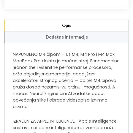
Opis
Dodatne informacije
NAPUNJENO M4 čipom – Uz M4, M4 Pro i M4 Max,
MacBook Pro doista je moćan stroj. Fenomenalne
jednonitne i višenitne performanse procesora,
brža objedinjena memorija, poboljšani
akceleratori strojnog učenja — obitelj M4 čipova
pruža dosad nezamislivu brzinu i mogućnosti. A
moćan Neural Engine čini AI zadatke poput
povećanja slike i obrade videzapisa iznimno
brzima.
IZRAĐEN ZA APPLE INTELIGENCE—Apple Intelligence
sustav je osobne inteligencije koji vam pomaže