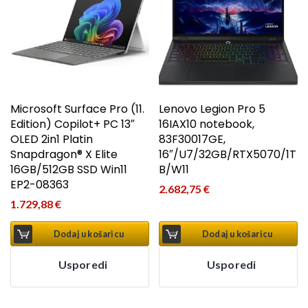
Microsoft Surface Pro (11.
Lenovo Legion Pro 5
Edition) Copilot+ PC 13″
16IAX10 notebook,
OLED 2in1 Platin
83F30017GE,
Snapdragon® X Elite
16″/U7/32GB/RTX5070/1T
16GB/512GB SSD Win11
B/W11
EP2-08363
2.682,75
€
1.729,88
€
Dodaj u košaricu
Dodaj u košaricu
Usporedi
Usporedi