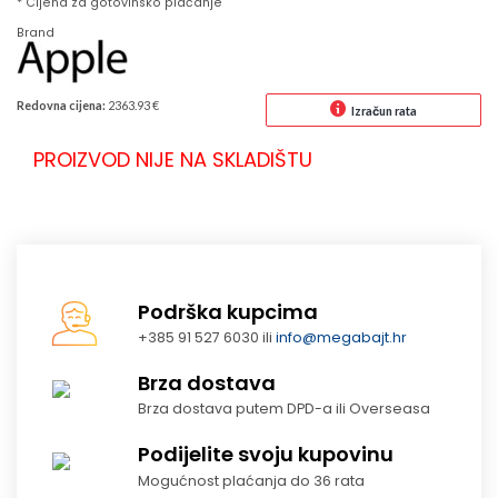
* Cijena za gotovinsko plaćanje
Brand
Redovna cijena:
2363.93 €
Izračun rata
PROIZVOD NIJE NA SKLADIŠTU
Podrška kupcima
+385 91 527 6030 ili
info@megabajt.hr
Brza dostava
Brza dostava putem DPD-a ili Overseasa
Podijelite svoju kupovinu
Mogućnost plaćanja do 36 rata