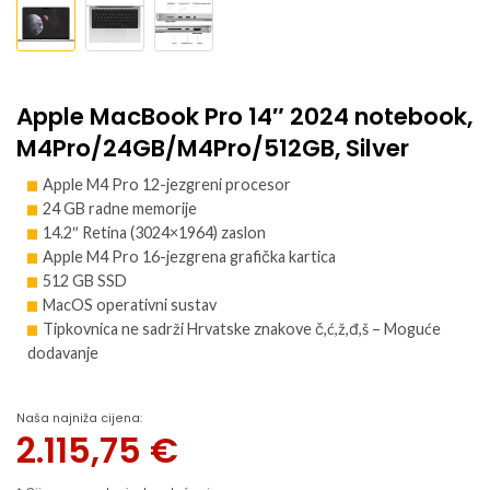
Apple MacBook Pro 14″ 2024 notebook,
M4Pro/24GB/M4Pro/512GB, Silver
Apple M4 Pro 12-jezgreni procesor
24 GB radne memorije
14.2″ Retina (3024×1964) zaslon
Apple M4 Pro 16-jezgrena grafička kartica
512 GB SSD
MacOS operativni sustav
Tipkovnica ne sadrži Hrvatske znakove č,ć,ž,đ,š – Moguće
dodavanje
Naša najniža cijena:
2.115,75
€