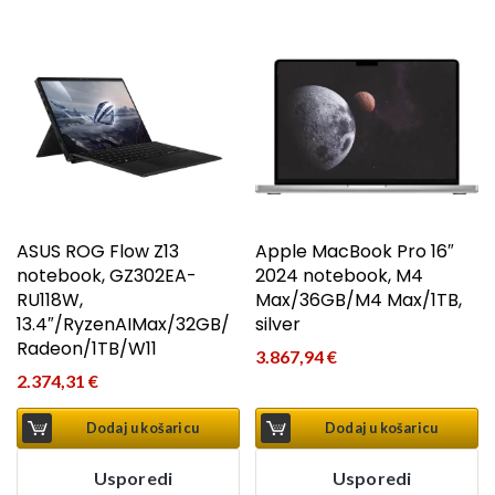
ASUS ROG Flow Z13
Apple MacBook Pro 16″
notebook, GZ302EA-
2024 notebook, M4
RU118W,
Max/36GB/M4 Max/1TB,
13.4″/RyzenAIMax/32GB/
silver
Radeon/1TB/W11
3.867,94
€
2.374,31
€
Dodaj u košaricu
Dodaj u košaricu
Usporedi
Usporedi