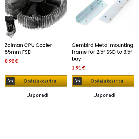
Zalman CPU Cooler
Gembird Metal mounting
85mm FSB
frame for 2.5” SSD to 3.5”
bay
8,98
€
1,91
€
Dodaj u košaricu
Dodaj u košaricu
Usporedi
Usporedi