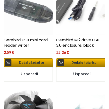
Gembird USB mini card
Gembird M.2 drive USB
reader writer
3.0 enclosure, black
2,59
€
25,26
€
Dodaj u košaricu
Dodaj u košaricu
Usporedi
Usporedi