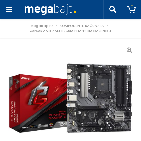
0
Megabajt.hr
KOMPONENTE RAČUNALA
Asrock AMD AM4 B550M PHANTOM GAMING 4