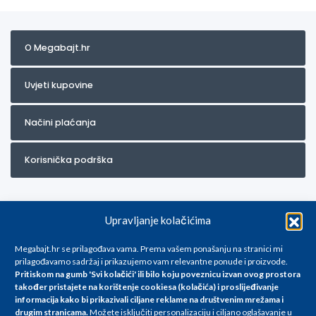
O Megabajt.hr
Uvjeti kupovine
Načini plaćanja
Korisnička podrška
Upravljanje kolačićima
Megabajt.hr se prilagođava vama. Prema vašem ponašanju na stranici mi
prilagođavamo sadržaj i prikazujemo vam relevantne ponude i proizvode.
Pritiskom na gumb 'Svi kolačići' ili bilo koju poveznicu izvan ovog prostora
Za artikle kojih trenutno nema u ponudi obratite nam se na
također pristajete na korištenje cookiesa (kolačića) i proslijeđivanje
info@megabajt.hr. Sve cijene su informativnog karaktera i podložne su
informacija kako bi prikazivali ciljane reklame na
društvenim mrežama i
promjenama, a
drugim stranicama
.
Možete isključiti personalizaciju i ciljano oglašavanje u